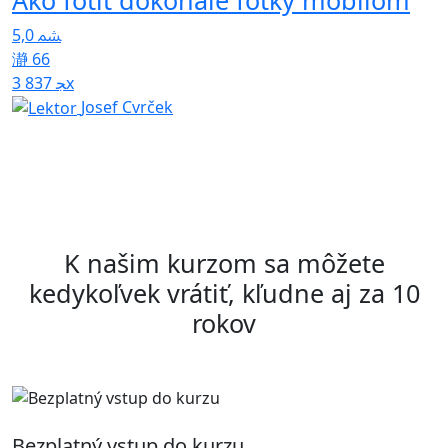
T
5,0
U
66
p
3 837x
Josef Cvrček
4
K našim kurzom sa môžete
kedykoľvek vrátiť, kľudne aj za 10
rokov
Bezplatný vstup do kurzu