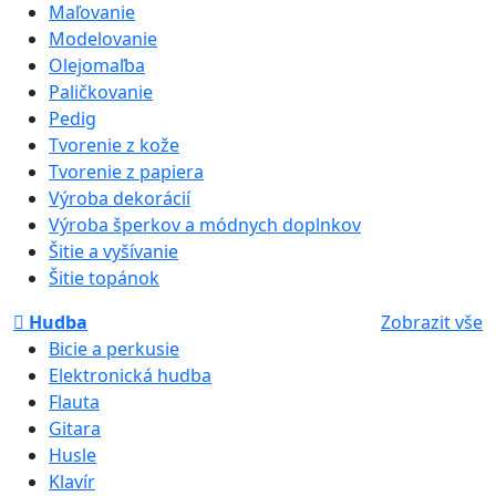
Maľovanie
Modelovanie
Olejomaľba
Paličkovanie
Pedig
Tvorenie z kože
Tvorenie z papiera
Výroba dekorácií
Výroba šperkov a módnych doplnkov
Šitie a vyšívanie
Šitie topánok
Hudba
Zobrazit vše
Bicie a perkusie
Elektronická hudba
Flauta
Gitara
Husle
Klavír