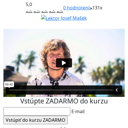
5,0
0
hodnotení
131x
Josef Mašek
Vstúpte ZADARMO do kurzu
E-mail