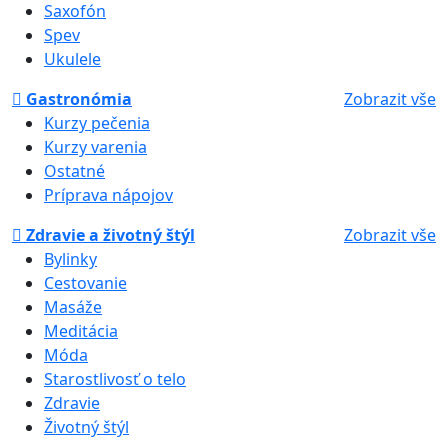
Saxofón
Spev
Ukulele
Gastronómia
Zobrazit vše
Kurzy pečenia
Kurzy varenia
Ostatné
Príprava nápojov
Zdravie a životný štýl
Zobrazit vše
Bylinky
Cestovanie
Masáže
Meditácia
Móda
Starostlivosť o telo
Zdravie
Životný štýl