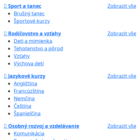
Sport a tanec
Zobrazit vše
Brušný tanec
Športové kurzy
Rodičovstvo a vzťahy
Zobrazit vše
Deti a mimienka
Tehotenstvo a pôrod
Vzťahy
Výchova detí
Jazykové kurzy
Zobrazit vše
Angličtina
Francúzština
Nemčina
Čeština
Španielčina
Osobný rozvoj a vzdelávanie
Zobrazit vše
Komunikácia