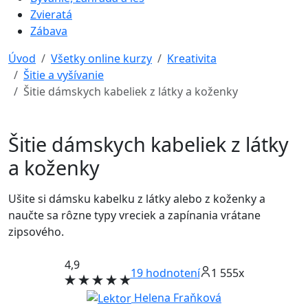
Zvieratá
Zábava
Úvod
Všetky online kurzy
Kreativita
Šitie a vyšívanie
Šitie dámskych kabeliek z látky a koženky
Šitie dámskych kabeliek z látky
a koženky
Ušite si dámsku kabelku z látky alebo z koženky a
naučte sa rôzne typy vreciek a zapínania vrátane
zipsového.
4,9
19
hodnotení
1 555x
Helena Fraňková