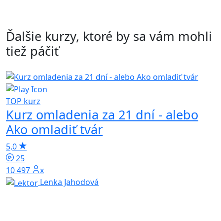
Ďalšie kurzy, ktoré by sa vám mohli
tiež páčiť
TOP kurz
p
Kurz omladenia za 21 dní - alebo
4
Ako omladiť tvár
5,0
25
10 497x
Lenka Jahodová