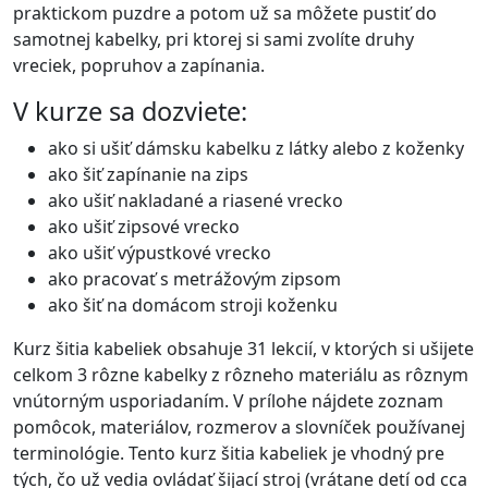
praktickom puzdre a potom už sa môžete pustiť do
samotnej kabelky, pri ktorej si sami zvolíte druhy
vreciek, popruhov a zapínania.
V kurze sa dozviete:
ako si ušiť dámsku kabelku z látky alebo z koženky
ako šiť zapínanie na zips
ako ušiť nakladané a riasené vrecko
ako ušiť zipsové vrecko
ako ušiť výpustkové vrecko
ako pracovať s metrážovým zipsom
ako šiť na domácom stroji koženku
Kurz šitia kabeliek obsahuje 31 lekcií, v ktorých si ušijete
celkom 3 rôzne kabelky z rôzneho materiálu as rôznym
vnútorným usporiadaním. V prílohe nájdete zoznam
pomôcok, materiálov, rozmerov a slovníček používanej
terminológie. Tento kurz šitia kabeliek je vhodný pre
tých, čo už vedia ovládať šijací stroj (vrátane detí od cca