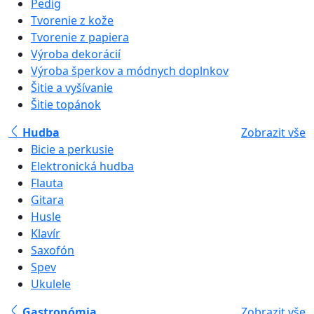
Pedig
Tvorenie z kože
Tvorenie z papiera
Výroba dekorácií
Výroba šperkov a módnych doplnkov
Šitie a vyšívanie
Šitie topánok
Hudba
Zobrazit vše
Bicie a perkusie
Elektronická hudba
Flauta
Gitara
Husle
Klavír
Saxofón
Spev
Ukulele
Gastronómia
Zobrazit vše