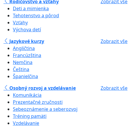
Rodičovstvo a vzťahy
Zobrazit vše
Deti a mimienka
Tehotenstvo a pôrod
Vzťahy
Výchova detí
Jazykové kurzy
Zobrazit vše
Angličtina
Francúzština
Nemčina
Čeština
Španielčina
Osobný rozvoj a vzdelávanie
Zobrazit vše
Komunikácia
Prezentačné zručnosti
Sebeoznámenie a seberozvoj
Tréning pamäti
Vzdelávanie