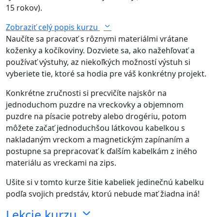
15 rokov).
Zobraziť celý popis kurzu
Naučíte sa pracovať s rôznymi materiálmi vrátane
koženky a kočíkoviny. Dozviete sa, ako nažehľovať a
používať výstuhy, az niekoľkých možností výstuh si
vyberiete tie, ktoré sa hodia pre váš konkrétny projekt.
Konkrétne zručnosti si precvičíte najskôr na
jednoduchom puzdre na vreckovky a objemnom
puzdre na písacie potreby alebo drogériu, potom
môžete začať jednoduchšou látkovou kabelkou s
nakladaným vreckom a magnetickým zapínaním a
postupne sa prepracovať k ďalším kabelkám z iného
materiálu as vreckami na zips.
Ušite si v tomto kurze šitie kabeliek jedinečnú kabelku
podľa svojich predstáv, ktorú nebude mať žiadna iná!
Lekcie kurzu