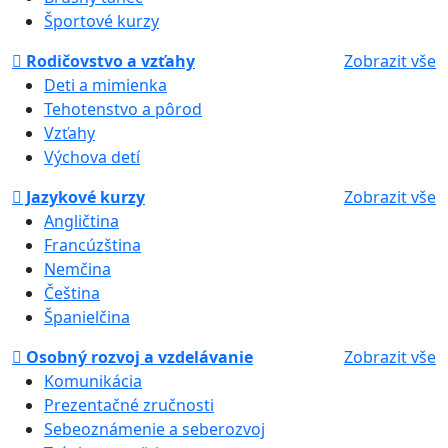
Športové kurzy
Rodičovstvo a vzťahy
Zobrazit vše
Deti a mimienka
Tehotenstvo a pôrod
Vzťahy
Výchova detí
Jazykové kurzy
Zobrazit vše
Angličtina
Francúzština
Nemčina
Čeština
Španielčina
Osobný rozvoj a vzdelávanie
Zobrazit vše
Komunikácia
Prezentačné zručnosti
Sebeoznámenie a seberozvoj