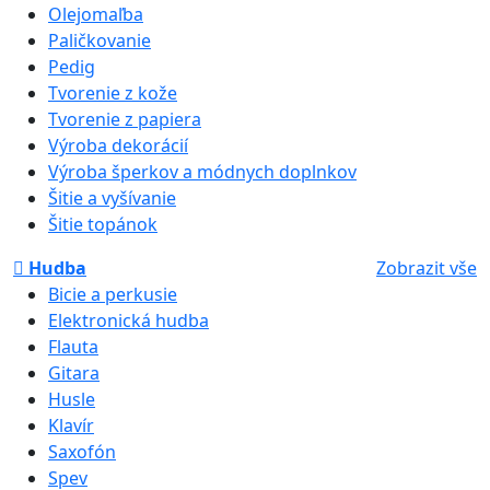
Olejomaľba
Paličkovanie
Pedig
Tvorenie z kože
Tvorenie z papiera
Výroba dekorácií
Výroba šperkov a módnych doplnkov
Šitie a vyšívanie
Šitie topánok
Hudba
Zobrazit vše
Bicie a perkusie
Elektronická hudba
Flauta
Gitara
Husle
Klavír
Saxofón
Spev