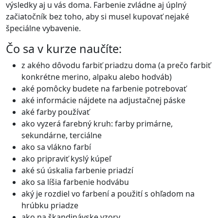
výsledky aj u vás doma. Farbenie zvládne aj úplný
začiatočník bez toho, aby si musel kupovať nejaké
špeciálne vybavenie.
Čo sa v kurze naučíte:
z akého dôvodu farbiť priadzu doma (a prečo farbiť
konkrétne merino, alpaku alebo hodváb)
aké pomôcky budete na farbenie potrebovať
aké informácie nájdete na adjustačnej páske
aké farby používať
ako vyzerá farebný kruh: farby primárne,
sekundárne, terciálne
ako sa vlákno farbí
ako pripraviť kyslý kúpeľ
aké sú úskalia farbenie priadzí
ako sa líšia farbenie hodvábu
aký je rozdiel vo farbení a použití s ohľadom na
hrúbku priadze
ako na škandinávske vzory