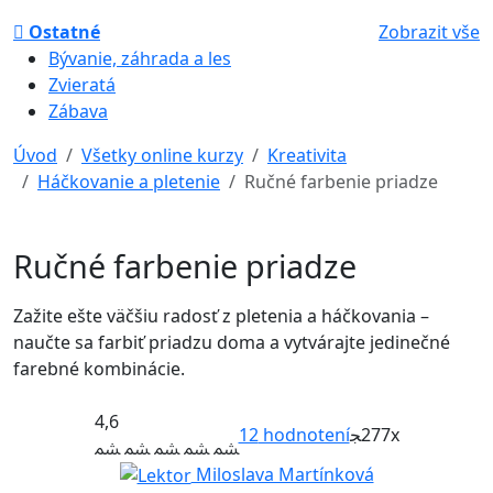
Ostatné
Zobrazit vše
Bývanie, záhrada a les
Zvieratá
Zábava
Úvod
Všetky online kurzy
Kreativita
Háčkovanie a pletenie
Ručné farbenie priadze
Ručné farbenie priadze
Zažite ešte väčšiu radosť z pletenia a háčkovania –
naučte sa farbiť priadzu doma a vytvárajte jedinečné
farebné kombinácie.
4,6
12
hodnotení
277x
Miloslava Martínková