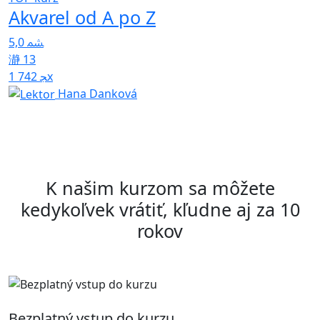
Akvarel od A po Z
H
5,0
4
13
1 742x
Hana Danková
K našim kurzom sa môžete
kedykoľvek vrátiť, kľudne aj za 10
rokov
Bezplatný vstup do kurzu