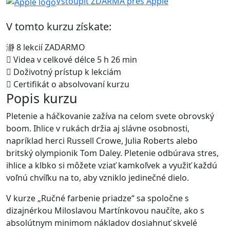
Vstoupit ZDARMA přes Apple
V tomto kurzu získate:
8 lekcií ZADARMO
Videa v celkové délce 5 h 26 min
Doživotný prístup k lekciám
Certifikát o absolvovaní kurzu
Popis kurzu
Pletenie a háčkovanie zažíva na celom svete obrovský
boom. Ihlice v rukách držia aj slávne osobnosti,
napríklad herci Russell Crowe, Julia Roberts alebo
britský olympionik Tom Daley. Pletenie odbúrava stres,
ihlice a klbko si môžete vziať kamkoľvek a využiť každú
voľnú chvíľku na to, aby vzniklo jedinečné dielo.
V kurze „Ručné farbenie priadze“ sa spoločne s
dizajnérkou Miloslavou Martínkovou naučíte, ako s
absolútnym minimom nákladov dosiahnuť skvelé