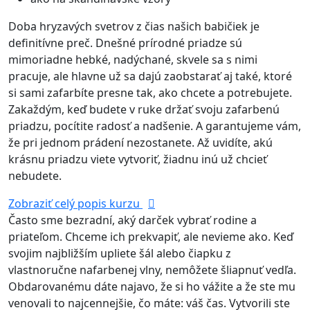
Doba hryzavých svetrov z čias našich babičiek je
definitívne preč. Dnešné prírodné priadze sú
mimoriadne hebké, nadýchané, skvele sa s nimi
pracuje, ale hlavne už sa dajú zaobstarať aj také, ktoré
si sami zafarbíte presne tak, ako chcete a potrebujete.
Zakaždým, keď budete v ruke držať svoju zafarbenú
priadzu, pocítite radosť a nadšenie. A garantujeme vám,
že pri jednom prádení nezostanete. Až uvidíte, akú
krásnu priadzu viete vytvoriť, žiadnu inú už chcieť
nebudete.
Zobraziť celý popis kurzu
Často sme bezradní, aký darček vybrať rodine a
priateľom. Chceme ich prekvapiť, ale nevieme ako. Keď
svojim najbližším upliete šál alebo čiapku z
vlastnoručne nafarbenej vlny, nemôžete šliapnuť vedľa.
Obdarovanému dáte najavo, že si ho vážite a že ste mu
venovali to najcennejšie, čo máte: váš čas. Vytvorili ste