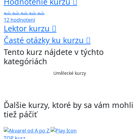
Hodnotenie kurzu
12 hodnotení
Lektor kurzu
Časté otázky ku kurzu
Tento kurz nájdete v týchto
kategóriách
Umělecké kurzy
Ďalšie kurzy, ktoré by sa vám mohli
tiež páčiť
TOP kurz
T