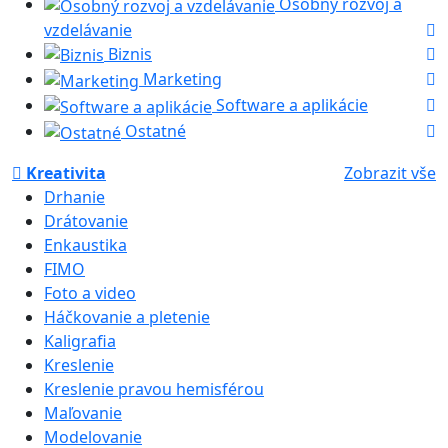
Osobný rozvoj a
vzdelávanie
Biznis
Marketing
Software a aplikácie
Ostatné
Kreativita
Zobrazit vše
Drhanie
Drátovanie
Enkaustika
FIMO
Foto a video
Háčkovanie a pletenie
Kaligrafia
Kreslenie
Kreslenie pravou hemisférou
Maľovanie
Modelovanie