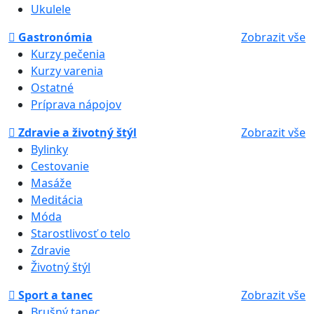
Ukulele
Gastronómia
Zobrazit vše
Kurzy pečenia
Kurzy varenia
Ostatné
Príprava nápojov
Zdravie a životný štýl
Zobrazit vše
Bylinky
Cestovanie
Masáže
Meditácia
Móda
Starostlivosť o telo
Zdravie
Životný štýl
Sport a tanec
Zobrazit vše
Brušný tanec