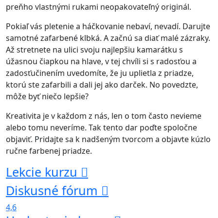
preňho vlastnými rukami neopakovateľný originál.
Pokiaľ vás pletenie a háčkovanie nebaví, nevadí. Darujte
samotné zafarbené klbká. A začnú sa diať malé zázraky.
Až stretnete na ulici svoju najlepšiu kamarátku s
úžasnou čiapkou na hlave, v tej chvíli si s radosťou a
zadosťučinením uvedomíte, že ju uplietla z priadze,
ktorú ste zafarbili a dali jej ako darček. No povedzte,
môže byť niečo lepšie?
Kreativita je v každom z nás, len o tom často nevieme
alebo tomu neveríme. Tak tento dar poďte spoločne
objaviť. Pridajte sa k nadšeným tvorcom a objavte kúzlo
ručne farbenej priadze.
Lekcie kurzu
Diskusné fórum
4,6