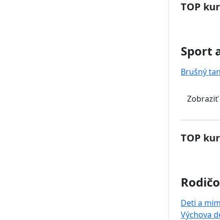
TOP kur
Sport 
Brušný ta
Zobraziť
TOP kur
Rodičo
Deti a mi
Výchova de