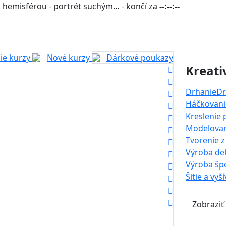
 hemisférou - portrét suchým… - končí za
--:--:--
ie kurzy
Nové kurzy
Dárkové poukazy
Kreati
Drhanie
Dr
Háčkovanie
Kreslenie
Modelova
Tvorenie z
Výroba dek
Výroba šp
Šitie a vyš
Zobraziť