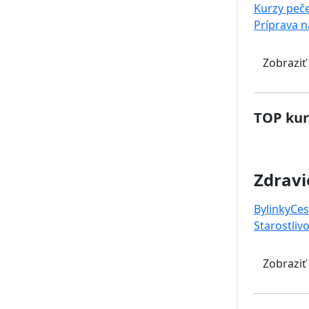
Kurzy peč
Príprava 
Zobraziť
TOP kur
Zdravi
Bylinky
Ces
Starostlivo
Zobraziť