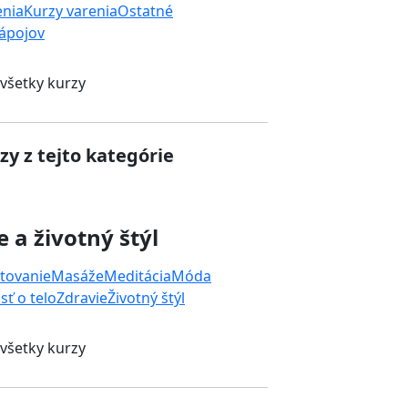
enia
Kurzy varenia
Ostatné
nápojov
 všetky kurzy
zy z tejto kategórie
e a životný štýl
tovanie
Masáže
Meditácia
Móda
sť o telo
Zdravie
Životný štýl
 všetky kurzy