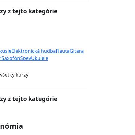
zy z tejto kategórie
rkusie
Elektronická hudba
Flauta
Gitara
r
Saxofón
Spev
Ukulele
 všetky kurzy
zy z tejto kategórie
onómia