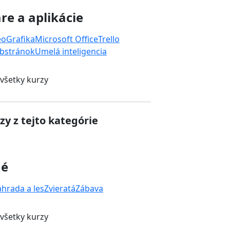
re a aplikácie
eo
Grafika
Microsoft Office
Trello
bstránok
Umelá inteligencia
 všetky kurzy
zy z tejto kategórie
né
áhrada a les
Zvieratá
Zábava
 všetky kurzy