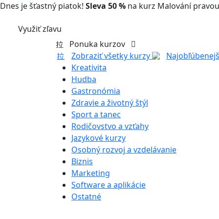
Dnes je šťastný piatok!
Sleva 50 %
na kurz Malování pravou
Využiť zľavu
Ponuka kurzov
Zobraziť všetky kurzy
Najobľúbenejš
Kreativita
Hudba
Gastronómia
Zdravie a životný štýl
Sport a tanec
Rodičovstvo a vzťahy
Jazykové kurzy
Osobný rozvoj a vzdelávanie
Biznis
Marketing
Software a aplikácie
Ostatné