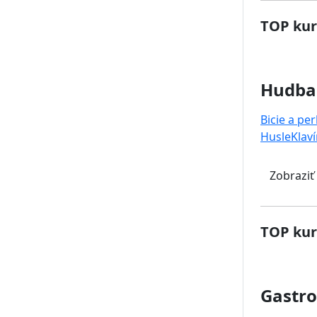
TOP kur
Hudba
Bicie a pe
Husle
Klaví
Zobraziť
TOP kur
Gastr