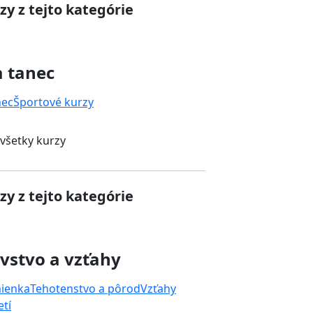
zy z tejto kategórie
a tanec
nec
Športové kurzy
 všetky kurzy
zy z tejto kategórie
vstvo a vzťahy
mienka
Tehotenstvo a pôrod
Vzťahy
tí