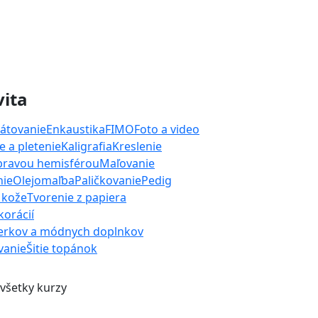
vita
átovanie
Enkaustika
FIMO
Foto a video
 a pletenie
Kaligrafia
Kreslenie
 pravou hemisférou
Maľovanie
nie
Olejomaľba
Paličkovanie
Pedig
 kože
Tvorenie z papiera
orácií
erkov a módnych doplnkov
ívanie
Šitie topánok
 všetky kurzy