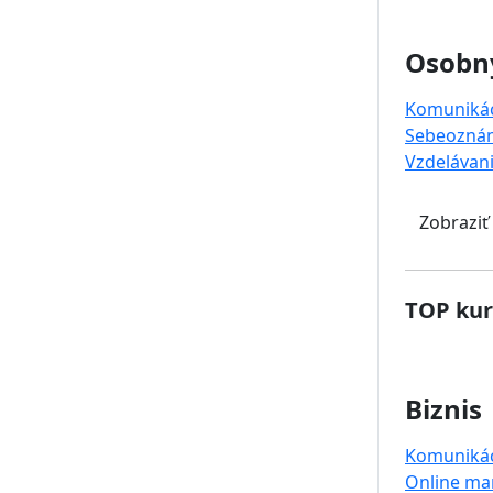
Osobný
Komuniká
Sebeoznám
Vzdelávan
Zobraziť
TOP kur
Biznis
Komuniká
Online ma