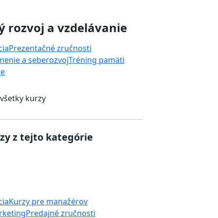
 rozvoj a vzdelávanie
cia
Prezentačné zručnosti
enie a seberozvoj
Tréning pamäti
ie
 všetky kurzy
zy z tejto kategórie
cia
Kurzy pre manažérov
rketing
Predajné zručnosti