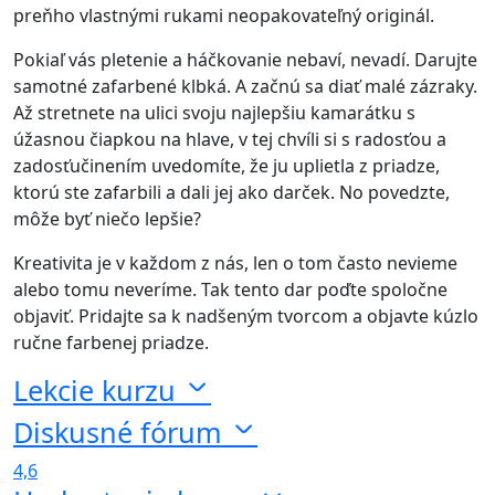
preňho vlastnými rukami neopakovateľný originál.
Pokiaľ vás pletenie a háčkovanie nebaví, nevadí. Darujte
samotné zafarbené klbká. A začnú sa diať malé zázraky.
Až stretnete na ulici svoju najlepšiu kamarátku s
úžasnou čiapkou na hlave, v tej chvíli si s radosťou a
zadosťučinením uvedomíte, že ju uplietla z priadze,
ktorú ste zafarbili a dali jej ako darček. No povedzte,
môže byť niečo lepšie?
Kreativita je v každom z nás, len o tom často nevieme
alebo tomu neveríme. Tak tento dar poďte spoločne
objaviť. Pridajte sa k nadšeným tvorcom a objavte kúzlo
ručne farbenej priadze.
Lekcie kurzu
Diskusné fórum
4,6