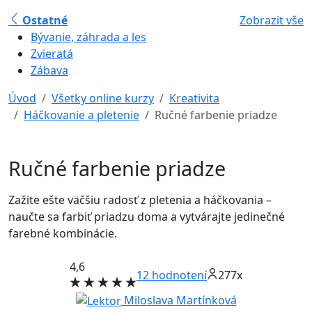
Ostatné
Zobrazit vše
Bývanie, záhrada a les
Zvieratá
Zábava
Úvod
Všetky online kurzy
Kreativita
Háčkovanie a pletenie
Ručné farbenie priadze
Ručné farbenie priadze
Zažite ešte väčšiu radosť z pletenia a háčkovania –
naučte sa farbiť priadzu doma a vytvárajte jedinečné
farebné kombinácie.
4,6
12
hodnotení
277x
Miloslava Martínková