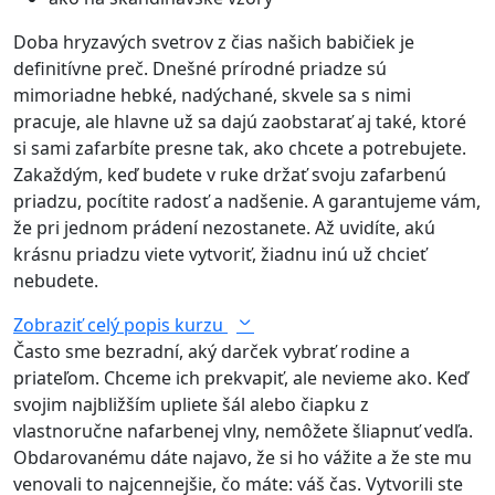
Doba hryzavých svetrov z čias našich babičiek je
definitívne preč. Dnešné prírodné priadze sú
mimoriadne hebké, nadýchané, skvele sa s nimi
pracuje, ale hlavne už sa dajú zaobstarať aj také, ktoré
si sami zafarbíte presne tak, ako chcete a potrebujete.
Zakaždým, keď budete v ruke držať svoju zafarbenú
priadzu, pocítite radosť a nadšenie. A garantujeme vám,
že pri jednom prádení nezostanete. Až uvidíte, akú
krásnu priadzu viete vytvoriť, žiadnu inú už chcieť
nebudete.
Zobraziť celý popis kurzu
Často sme bezradní, aký darček vybrať rodine a
priateľom. Chceme ich prekvapiť, ale nevieme ako. Keď
svojim najbližším upliete šál alebo čiapku z
vlastnoručne nafarbenej vlny, nemôžete šliapnuť vedľa.
Obdarovanému dáte najavo, že si ho vážite a že ste mu
venovali to najcennejšie, čo máte: váš čas. Vytvorili ste