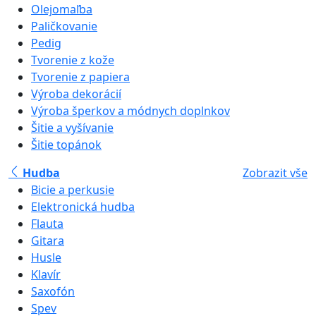
Olejomaľba
Paličkovanie
Pedig
Tvorenie z kože
Tvorenie z papiera
Výroba dekorácií
Výroba šperkov a módnych doplnkov
Šitie a vyšívanie
Šitie topánok
Hudba
Zobrazit vše
Bicie a perkusie
Elektronická hudba
Flauta
Gitara
Husle
Klavír
Saxofón
Spev