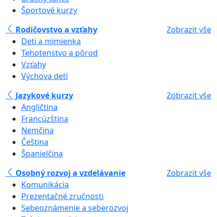
Športové kurzy
Rodičovstvo a vzťahy
Zobrazit vše
Deti a mimienka
Tehotenstvo a pôrod
Vzťahy
Výchova detí
Jazykové kurzy
Zobrazit vše
Angličtina
Francúzština
Nemčina
Čeština
Španielčina
Osobný rozvoj a vzdelávanie
Zobrazit vše
Komunikácia
Prezentačné zručnosti
Sebeoznámenie a seberozvoj