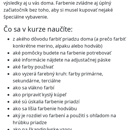
výsledky aj u vás doma. Farbenie zvládne aj úplný
začiatočník bez toho, aby si musel kupovať nejaké
špeciálne vybavenie.
Čo sa v kurze naučíte:
z akého dôvodu farbiť priadzu doma (a prečo farbiť
konkrétne merino, alpaku alebo hodváb)
aké pomôcky budete na farbenie potrebovať
aké informácie nájdete na adjustačnej páske
aké farby používať
ako vyzerá farebný kruh: farby primárne,
sekundárne, terciálne
ako sa vlákno farbí
ako pripraviť kyslý kúpeľ
aké sú úskalia farbenie priadzí
ako sa líšia farbenie hodvábu
aký je rozdiel vo farbení a použití s ohľadom na
hrúbku priadze
ako na škandinávske vzory