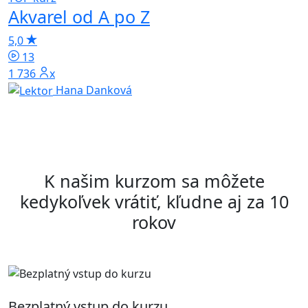
Akvarel od A po Z
H
5,0
4
13
1 736x
Hana Danková
K našim kurzom sa môžete
kedykoľvek vrátiť, kľudne aj za 10
rokov
Bezplatný vstup do kurzu