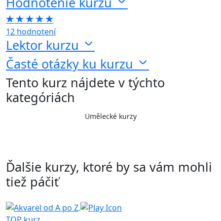
Hodnotenie kurzu
12 hodnotení
Lektor kurzu
Časté otázky ku kurzu
Tento kurz nájdete v týchto
kategóriách
Umělecké kurzy
Ďalšie kurzy, ktoré by sa vám mohli
tiež páčiť
TOP kurz
T