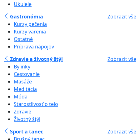
Ukulele
Gastronómia
Zobrazit vše
Kurzy pečenia
Kurzy varenia
Ostatné
Príprava nápojov
Zdravie a životný štýl
Zobrazit vše
Bylinky
Cestovanie
Masáže
Meditácia
Móda
Starostlivosť o telo
Zdravie
Životný štýl
Sport a tanec
Zobrazit vše
Brušný tanec