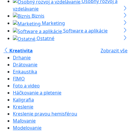
Osobný rozvoj a
vzdelávanie
Biznis
Marketing
Software a aplikácie
Ostatné
Kreativita
Zobrazit vše
Drhanie
Drátovanie
Enkaustika
FIMO
Foto a video
Háčkovanie a pletenie
Kaligrafia
Kreslenie
Kreslenie pravou hemisférou
Maľovanie
Modelovanie