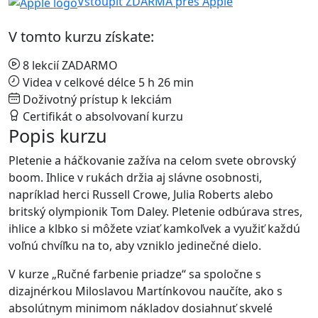
Vstoupit ZDARMA přes Apple
V tomto kurzu získate:
8 lekcií ZADARMO
Videa v celkové délce 5 h 26 min
Doživotný prístup k lekciám
Certifikát o absolvovaní kurzu
Popis kurzu
Pletenie a háčkovanie zažíva na celom svete obrovský
boom. Ihlice v rukách držia aj slávne osobnosti,
napríklad herci Russell Crowe, Julia Roberts alebo
britský olympionik Tom Daley. Pletenie odbúrava stres,
ihlice a klbko si môžete vziať kamkoľvek a využiť každú
voľnú chvíľku na to, aby vzniklo jedinečné dielo.
V kurze „Ručné farbenie priadze“ sa spoločne s
dizajnérkou Miloslavou Martínkovou naučíte, ako s
absolútnym minimom nákladov dosiahnuť skvelé