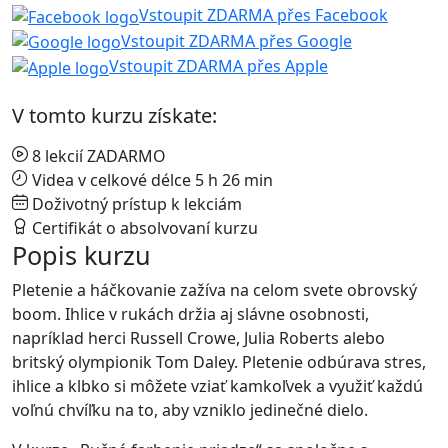
Vstoupit ZDARMA přes Facebook
Vstoupit ZDARMA přes Google
Vstoupit ZDARMA přes Apple
V tomto kurzu získate:
8 lekcií ZADARMO
Videa v celkové délce 5 h 26 min
Doživotný prístup k lekciám
Certifikát o absolvovaní kurzu
Popis kurzu
Pletenie a háčkovanie zažíva na celom svete obrovský
boom. Ihlice v rukách držia aj slávne osobnosti,
napríklad herci Russell Crowe, Julia Roberts alebo
britský olympionik Tom Daley. Pletenie odbúrava stres,
ihlice a klbko si môžete vziať kamkoľvek a využiť každú
voľnú chvíľku na to, aby vzniklo jedinečné dielo.