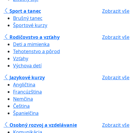
Sport a tanec
Zobrazit vše
Brušný tanec
Športové kurzy
Rodičovstvo a vzťahy
Zobrazit vše
Deti a mimienka
Tehotenstvo a pôrod
Vzťahy
Výchova detí
Jazykové kurzy
Zobrazit vše
Angličtina
Francúzština
Nemčina
Čeština
Španielčina
Osobný rozvoj a vzdelávanie
Zobrazit vše
Komunikácia