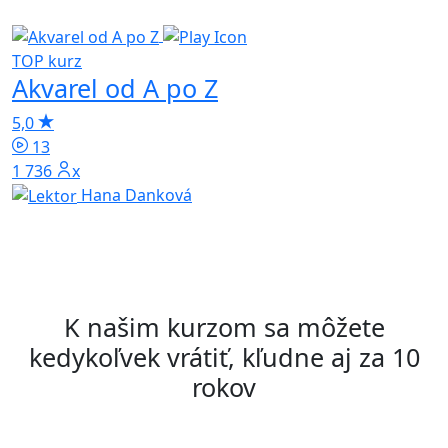
TOP kurz
T
Akvarel od A po Z
H
5,0
4
13
1 736x
Hana Danková
K našim kurzom sa môžete
kedykoľvek vrátiť, kľudne aj za 10
rokov