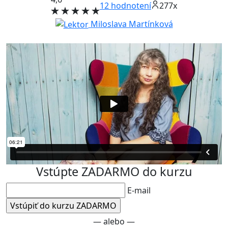
12
hodnotení
277x
Miloslava Martínková
Vstúpte ZADARMO do kurzu
E-mail
— alebo —