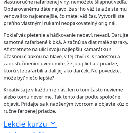
vlastnoručne nafarbenej vlny, nemôžete šliapnuť vedľa.
Obdarovanému dáte najavo, že si ho vážite a že ste mu
venovali to najcennejšie, čo máte: váš čas. Vytvorili ste
preňho vlastnými rukami neopakovateľný originál.
Pokiaľ vás pletenie a háčkovanie nebaví, nevadí. Darujte
samotné zafarbené klbká. A začnú sa diať malé zázraky.
Až stretnete na ulici svoju najlepšiu kamarátku s
úžasnou čiapkou na hlave, v tej chvíli si s radosťou a
zadosťučinením uvedomíte, že ju uplietla z priadze,
ktorú ste zafarbili a dali jej ako darček. No povedzte,
môže byť niečo lepšie?
Kreativita je v každom z nás, len o tom často nevieme
alebo tomu neveríme. Tak tento dar poďte spoločne
objaviť. Pridajte sa k nadšeným tvorcom a objavte kúzlo
ručne farbenej priadze.
Lekcie kurzu