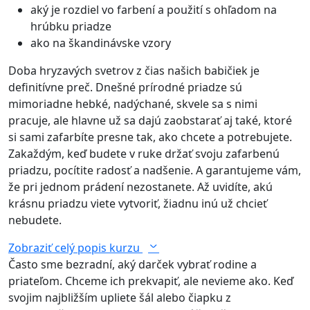
aký je rozdiel vo farbení a použití s ohľadom na
hrúbku priadze
ako na škandinávske vzory
Doba hryzavých svetrov z čias našich babičiek je
definitívne preč. Dnešné prírodné priadze sú
mimoriadne hebké, nadýchané, skvele sa s nimi
pracuje, ale hlavne už sa dajú zaobstarať aj také, ktoré
si sami zafarbíte presne tak, ako chcete a potrebujete.
Zakaždým, keď budete v ruke držať svoju zafarbenú
priadzu, pocítite radosť a nadšenie. A garantujeme vám,
že pri jednom prádení nezostanete. Až uvidíte, akú
krásnu priadzu viete vytvoriť, žiadnu inú už chcieť
nebudete.
Zobraziť celý popis kurzu
Často sme bezradní, aký darček vybrať rodine a
priateľom. Chceme ich prekvapiť, ale nevieme ako. Keď
svojim najbližším upliete šál alebo čiapku z