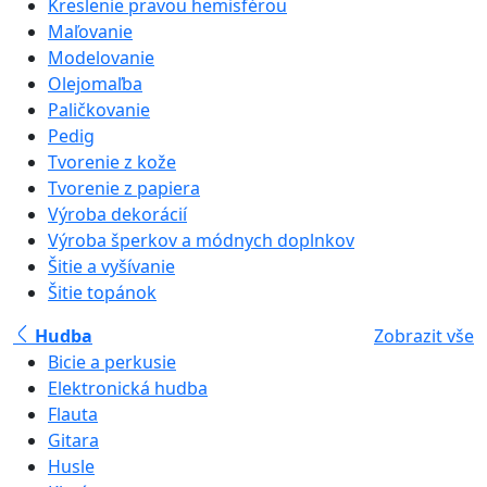
Kreslenie pravou hemisférou
Maľovanie
Modelovanie
Olejomaľba
Paličkovanie
Pedig
Tvorenie z kože
Tvorenie z papiera
Výroba dekorácií
Výroba šperkov a módnych doplnkov
Šitie a vyšívanie
Šitie topánok
Hudba
Zobrazit vše
Bicie a perkusie
Elektronická hudba
Flauta
Gitara
Husle