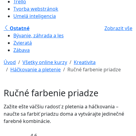
Trello
Tvorba webstránok
Umelá inteligencia
Ostatné
Zobrazit vše
Bývanie, záhrada a les
Zvieratá
Zábava
Úvod
Všetky online kurzy
Kreativita
Háčkovanie a pletenie
Ručné farbenie priadze
Ručné farbenie priadze
Zažite ešte väčšiu radosť z pletenia a háčkovania –
naučte sa farbiť priadzu doma a vytvárajte jedinečné
farebné kombinácie.
4,6