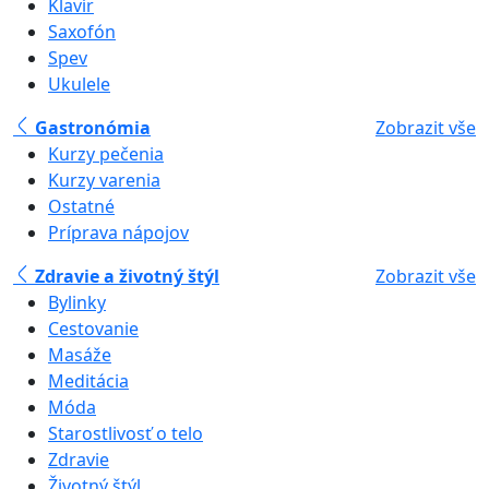
Klavír
Saxofón
Spev
Ukulele
Gastronómia
Zobrazit vše
Kurzy pečenia
Kurzy varenia
Ostatné
Príprava nápojov
Zdravie a životný štýl
Zobrazit vše
Bylinky
Cestovanie
Masáže
Meditácia
Móda
Starostlivosť o telo
Zdravie
Životný štýl