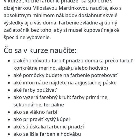
V kurze „Ručné farbenie priadze“ sa spoločne s
dizajnérkou Miloslavou Martínkovou naučíte, ako s
absolútnym minimom nákladov dosiahnuť skvelé
výsledky aj u vás doma. Farbenie zvládne aj úplný
začiatočník bez toho, aby si musel kupovať nejaké
špeciálne vybavenie.
Čo sa v kurze naučíte:
z akého dôvodu farbiť priadzu doma (a prečo farbiť
konkrétne merino, alpaku alebo hodváb)
aké pomôcky budete na farbenie potrebovať
aké informácie nájdete na adjustačnej páske
aké farby používať
ako vyzerá farebný kruh: farby primárne,
sekundárne, terciálne
ako sa vlákno farbí
ako pripraviť kyslý kúpeľ
aké sú úskalia farbenie priadzí
ako sa líšia farbenie hodvábu