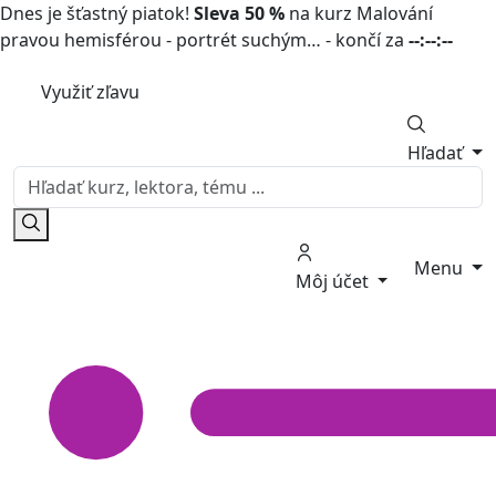
Dnes je šťastný piatok!
Sleva 50 %
na kurz Malování
pravou hemisférou - portrét suchým… - končí za
--:--:--
Využiť zľavu
Hľadať
Menu
Môj účet