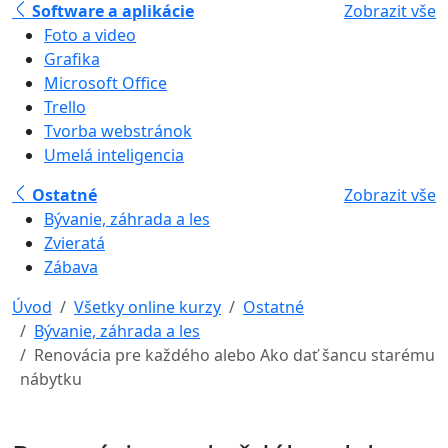
Software a aplikácie
Zobrazit vše
Foto a video
Grafika
Microsoft Office
Trello
Tvorba webstránok
Umelá inteligencia
Ostatné
Zobrazit vše
Bývanie, záhrada a les
Zvieratá
Zábava
Úvod
Všetky online kurzy
Ostatné
Bývanie, záhrada a les
Renovácia pre každého alebo Ako dať šancu starému
nábytku