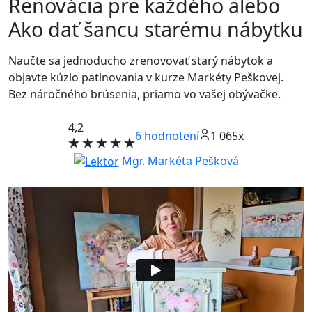
Renovácia pre každého alebo
Ako dať šancu starému nábytku
Naučte sa jednoducho zrenovovať starý nábytok a
objavte kúzlo patinovania v kurze Markéty Peškovej.
Bez náročného brúsenia, priamo vo vašej obývačke.
4,2
6
hodnotení
1 065x
Mgr. Markéta Pešková