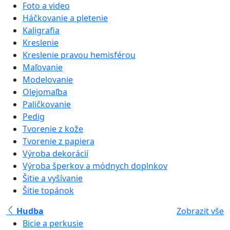
Foto a video
Háčkovanie a pletenie
Kaligrafia
Kreslenie
Kreslenie pravou hemisférou
Maľovanie
Modelovanie
Olejomaľba
Paličkovanie
Pedig
Tvorenie z kože
Tvorenie z papiera
Výroba dekorácií
Výroba šperkov a módnych doplnkov
Šitie a vyšívanie
Šitie topánok
Hudba
Zobrazit vše
Bicie a perkusie