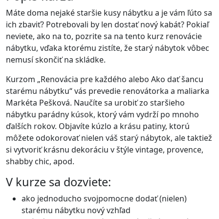
Máte doma nejaké staršie kusy nábytku a je vám ľúto sa
ich zbaviť? Potrebovali by len dostať nový kabát? Pokiaľ
neviete, ako na to, pozrite sa na tento kurz renovácie
nábytku, vďaka ktorému zistíte, že starý nábytok vôbec
nemusí skončiť na skládke.
Kurzom „Renovácia pre každého alebo Ako dať šancu
starému nábytku“ vás prevedie renovátorka a maliarka
Markéta Pešková. Naučíte sa urobiť zo staršieho
nábytku parádny kúsok, ktorý vám vydrží po mnoho
ďalších rokov. Objavíte kúzlo a krásu patiny, ktorú
môžete odokorovať nielen váš starý nábytok, ale taktiež
si vytvoriť krásnu dekoráciu v štýle vintage, provence,
shabby chic, apod.
V kurze sa dozviete:
ako jednoducho svojpomocne dodať (nielen)
starému nábytku nový vzhľad