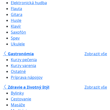
Elektronická hudba
Flauta
Gitara
Husle
Klavír
Saxofón
Spev
Ukulele
Gastronómia
Zobrazit vše
Kurzy pečenia
Kurzy varenia
Ostatné
Príprava nápojov
Zdravie a životný štýl
Zobrazit vše
Bylinky
Cestovanie
Masáže