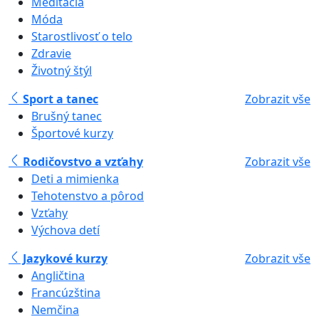
Meditácia
Móda
Starostlivosť o telo
Zdravie
Životný štýl
Sport a tanec
Zobrazit vše
Brušný tanec
Športové kurzy
Rodičovstvo a vzťahy
Zobrazit vše
Deti a mimienka
Tehotenstvo a pôrod
Vzťahy
Výchova detí
Jazykové kurzy
Zobrazit vše
Angličtina
Francúzština
Nemčina