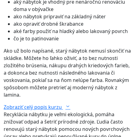
aký nábytok je vhodný pre nenáročnú renováciu
doma v obývačke
ako nábytok pripraviť na základný náter
ako opraviť drobné škrabance
aké farby použiť na hladký alebo lakovaný povrch
čo je to patinovanie
Ako už bolo napísané, starý nábytok nemusí skončiť na
skládke. Môžete ho ľahko oživiť, a to bez nutnosti
zložitého brúsenia, nákupu drahých kriedových farieb,
a dokonca bez nutnosti následného lakovania či
voskovania, pokiaľ sa na ňom nelúpe farba. Rovnakým
spôsobom môžete pretrieť aj moderný nábytok z
lamina.
Zobraziť celý popis kurzu
Recyklácia nábytku je veľmi ekologická, pomáha
znižovať odpad a šetriť prírodné zdroje. Ľudia často
renovujú starý nábytok pomocou nových povrchových
úprav alebo pretvárajú nepoužívané kusy do úplne