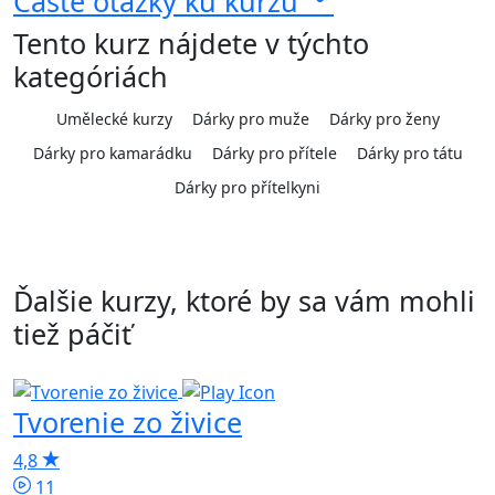
Časté otázky ku kurzu
Tento kurz nájdete v týchto
kategóriách
Umělecké kurzy
Dárky pro muže
Dárky pro ženy
Dárky pro kamarádku
Dárky pro přítele
Dárky pro tátu
Dárky pro přítelkyni
Ďalšie kurzy, ktoré by sa vám mohli
tiež páčiť
Tvorenie zo živice
T
F
4,8
11