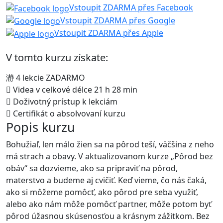
Vstoupit ZDARMA přes Facebook
Vstoupit ZDARMA přes Google
Vstoupit ZDARMA přes Apple
V tomto kurzu získate:
4 lekcie ZADARMO
Videa v celkové délce 21 h 28 min
Doživotný prístup k lekciám
Certifikát o absolvovaní kurzu
Popis kurzu
Bohužiaľ, len málo žien sa na pôrod teší, väčšina z neho
má strach a obavy. V aktualizovanom kurze „Pôrod bez
obáv“ sa dozvieme, ako sa pripraviť na pôrod,
materstvo a budeme aj cvičiť. Keď vieme, čo nás čaká,
ako si môžeme pomôcť, ako pôrod pre seba využiť,
alebo ako nám môže pomôcť partner, môže potom byť
pôrod úžasnou skúsenosťou a krásnym zážitkom. Bez