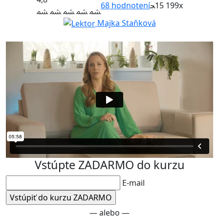
68
hodnotení
15 199x
Majka Staňková
Vstúpte ZADARMO do kurzu
E-mail
— alebo —