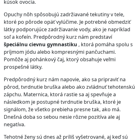
kúsok ovocia.
Opuchy nôh spôsobujú zadržiavané tekutiny v tele,
ktoré po pôrode opäť vylúčime. Je potrebné obmedziť
látky podporujúce zadržiavanie vody, ako je napríklad
soľ a kofeín. Predpôrodný kurz nám predstaví
špeciálnu cievnu gymnastiku
, ktorá pomáha spolu s
príjmom jódu alebo kompresnými pančuchami.
Pomôže aj pohánkový čaj, ktorý obsahuje veľmi
prospešné látky.
Predpôrodný kurz nám napovie, ako sa pripraviť na
pôrod, tvrdnutie bruška alebo ako zvládnuť tehotenskú
zápchu. Maternica, ktorá rastie sa aj spevňuje a
následkom je postupné tvrdnutie bruška, ktoré je
signálom, že všetko prebieha presne tak, ako má.
Dnešná doba so sebou nesie rôzne pozitíva ale aj
negatíva.
Tehotné ženy sú dnes až príliš vyšetrované, aj keď sú