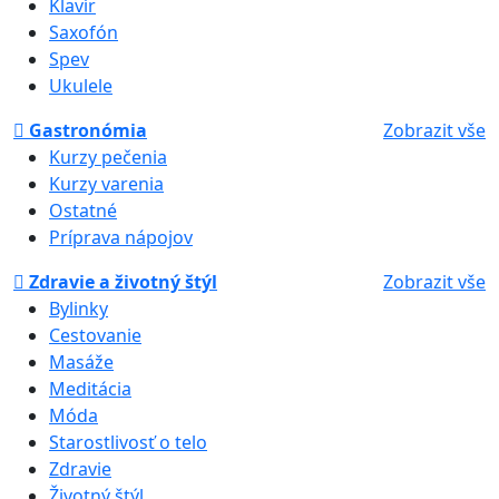
Klavír
Saxofón
Spev
Ukulele
Gastronómia
Zobrazit vše
Kurzy pečenia
Kurzy varenia
Ostatné
Príprava nápojov
Zdravie a životný štýl
Zobrazit vše
Bylinky
Cestovanie
Masáže
Meditácia
Móda
Starostlivosť o telo
Zdravie
Životný štýl