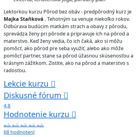
Lektorkou kurzu Pôrod bez obáv - predpôrodný kurz je
Majka Staňková
. Tehotným sa venuje niekoľko rokov.
Odbúrava budúcim matkám strach a obavy z pôrodu,
sprevádza ženy pri pôrode a pripravuje ich na pôrod a
materstvo. Keď ženy vedia, čo ich čaká, ako si môžu
pomôcť, ako pôrod pre seba využiť, alebo ako môže
pomôcť partner, stane sa pôrod úžasnou skúsenosťou a
krásnym zážitkom. Zistite, ako na pôrod a materstvo s
radosťou.
Lekcie kurzu
Diskusné fórum
4,8
Hodnotenie kurzu
68 hodnotení