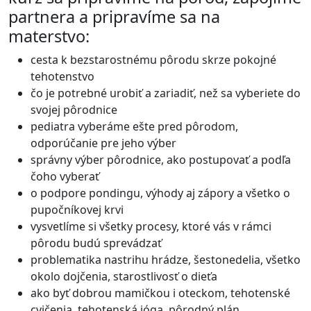
partnera a pripravíme sa na
materstvo:
cesta k bezstarostnému pôrodu skrze pokojné
tehotenstvo
čo je potrebné urobiť a zariadiť, než sa vyberiete do
svojej pôrodnice
pediatra vyberáme ešte pred pôrodom,
odporúčanie pre jeho výber
správny výber pôrodnice, ako postupovať a podľa
čoho vyberať
o podpore pondingu, výhody aj zápory a všetko o
pupočníkovej krvi
vysvetlíme si všetky procesy, ktoré vás v rámci
pôrodu budú sprevádzať
problematika nastrihu hrádze, šestonedelia, všetko
okolo dojčenia, starostlivosť o dieťa
ako byť dobrou mamičkou i oteckom, tehotenské
cvičenia, tehotenská jóga, pôrodný plán