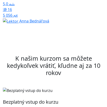
5,0
K
p
16
5 056x
4
Anna Bednářová
K našim kurzom sa môžete
kedykoľvek vrátiť, kľudne aj za 10
rokov
Bezplatný vstup do kurzu