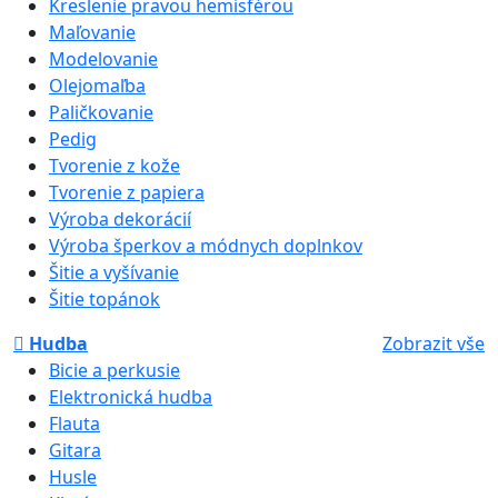
Kreslenie pravou hemisférou
Maľovanie
Modelovanie
Olejomaľba
Paličkovanie
Pedig
Tvorenie z kože
Tvorenie z papiera
Výroba dekorácií
Výroba šperkov a módnych doplnkov
Šitie a vyšívanie
Šitie topánok
Hudba
Zobrazit vše
Bicie a perkusie
Elektronická hudba
Flauta
Gitara
Husle