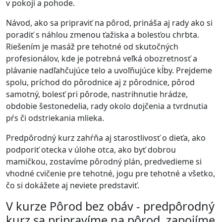
v pokoji a pohode.
Návod, ako sa pripraviť na pôrod, prináša aj rady ako si
poradiť s náhlou zmenou ťažiska a bolesťou chrbta.
Riešením je masáž pre tehotné od skutočných
profesionálov, kde je potrebná veľká obozretnosť a
plávanie nadľahčujúce telo a uvoľňujúce kĺby. Prejdeme
spolu, príchod do pôrodnice aj z pôrodnice, pôrod
samotný, bolesť pri pôrode, nastrihnutie hrádze,
obdobie šestonedelia, rady okolo dojčenia a tvrdnutia
pŕs či odstriekania mlieka.
Predpôrodný kurz zahŕňa aj starostlivosť o dieťa, ako
podporiť otecka v úlohe otca, ako byť dobrou
mamičkou, zostavíme pôrodný plán, predvedieme si
vhodné cvičenie pre tehotné, jogu pre tehotné a všetko,
čo si dokážete aj neviete predstaviť.
V kurze Pôrod bez obáv - predpôrodný
kurz sa pripravíme na pôrod, zapojíme