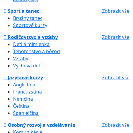
Sport a tanec
Zobrazit vše
Brušný tanec
Športové kurzy
Rodičovstvo a vzťahy
Zobrazit vše
Deti a mimienka
Tehotenstvo a pôrod
Vzťahy
Výchova detí
Jazykové kurzy
Zobrazit vše
Angličtina
Francúzština
Nemčina
Čeština
Španielčina
Osobný rozvoj a vzdelávanie
Zobrazit vše
Komunikácia