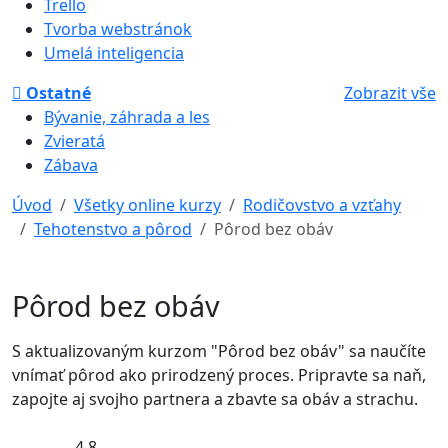
Trello
Tvorba webstránok
Umelá inteligencia
Ostatné
Zobrazit vše
Bývanie, záhrada a les
Zvieratá
Zábava
Úvod
Všetky online kurzy
Rodičovstvo a vzťahy
Tehotenstvo a pôrod
Pôrod bez obáv
Pôrod bez obáv
S aktualizovaným kurzom "Pôrod bez obáv" sa naučíte
vnímať pôrod ako prirodzený proces. Pripravte sa naň,
zapojte aj svojho partnera a zbavte sa obáv a strachu.
4,8