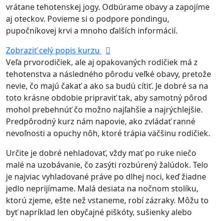
vrátane tehotenskej jogy. Odbúrame obavy a zapojíme
aj oteckov. Povieme si o podpore pondingu,
pupočníkovej krvi a mnoho ďalších informácií.
Zobraziť celý popis kurzu
Veľa prvorodičiek, ale aj opakovaných rodičiek má z
tehotenstva a následného pôrodu veľké obavy, pretože
nevie, čo majú čakať a ako sa budú cítiť. Je dobré sa na
toto krásne obdobie pripraviť tak, aby samotný pôrod
mohol prebehnúť čo možno najľahšie a najrýchlejšie.
Predpôrodný kurz nám napovie, ako zvládať ranné
nevoľnosti a opuchy nôh, ktoré trápia väčšinu rodičiek.
Určite je dobré nehladovať, vždy mať po ruke niečo
malé na uzobávanie, čo zasýti rozbúrený žalúdok. Telo
je najviac vyhladované práve po dlhej noci, keď žiadne
jedlo neprijímame. Malá desiata na nočnom stolíku,
ktorú zjeme, ešte než vstaneme, robí zázraky. Môžu to
byť napríklad len obyčajné piškóty, sušienky alebo