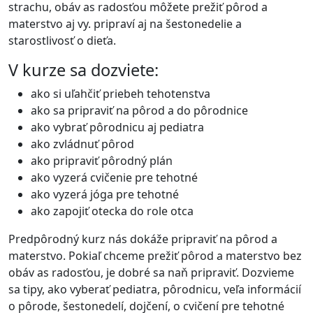
strachu, obáv as radosťou môžete prežiť pôrod a
materstvo aj vy. pripraví aj na šestonedelie a
starostlivosť o dieťa.
V kurze sa dozviete:
ako si uľahčiť priebeh tehotenstva
ako sa pripraviť na pôrod a do pôrodnice
ako vybrať pôrodnicu aj pediatra
ako zvládnuť pôrod
ako pripraviť pôrodný plán
ako vyzerá cvičenie pre tehotné
ako vyzerá jóga pre tehotné
ako zapojiť otecka do role otca
Predpôrodný kurz nás dokáže pripraviť na pôrod a
materstvo. Pokiaľ chceme prežiť pôrod a materstvo bez
obáv as radosťou, je dobré sa naň pripraviť. Dozvieme
sa tipy, ako vyberať pediatra, pôrodnicu, veľa informácií
o pôrode, šestonedelí, dojčení, o cvičení pre tehotné