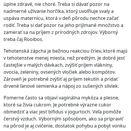
úplne zdravé, nie choré. Treba si dávať pozor na
nadmerné užívanie horčíka, ktorý uvoľňuje svaly a
uspáva maternicu, ktorá v deň pôrodu nechce začať
rodiť. Treba si dať pozor na jeho prijímané množstvo a
zamerať sa na príjem z prírodných zdrojov. Výborný
treba čaj Rooibos.
Tehotenská zápcha je bežnou reakciou čriev, ktoré majú
v tehotenstve menej miesta, než predtým. Je dobré jesť
častejšie v malých dávkach, zvýšiť príjem vlákniny,
ovocia, zeleniny, ovsených vločiek alebo kompótov.
Zároveň je potrebné zvýšiť aj príjem tekutín a pridať
drvené ľanové semienka a nápoj zo sušených sliviek.
Pomerne často sa objaví vaginálna mykóza a plesne,
ktoré sa živia cukrom. Je potrebné výrazne cukor
obmedziť a viac jesť bifidus v jogurtoch. Veľa pomôže
čerstvý vzduch. Výborným spôsobom, ako sa pripraviť
na pôrod je aj cvičenie, dostatok pohybu a pobyt vonku