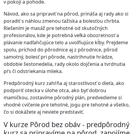
v pokoji a pohode.
Návod, ako sa pripraviť na pôrod, prináša aj rady ako si
poradiť s náhlou zmenou ťažiska a bolesťou chrbta.
Riešením je masáž pre tehotné od skutočných
profesionálov, kde je potrebná veľká obozretnosť a
plávanie nadľahčujúce telo a uvoľňujúce kĺby. Prejdeme
spolu, príchod do pôrodnice aj z pôrodnice, pôrod
samotný, bolesť pri pôrode, nastrihnutie hrádze,
obdobie šestonedelia, rady okolo dojčenia a tvrdnutia
pŕs či odstriekania mlieka.
Predpôrodný kurz zahŕňa aj starostlivosť o dieťa, ako
podporiť otecka v úlohe otca, ako byť dobrou
mamičkou, zostavíme pôrodný plán, predvedieme si
vhodné cvičenie pre tehotné, jogu pre tehotné a všetko,
čo si dokážete aj neviete predstaviť.
V kurze Pôrod bez obáv - predpôrodný
kurz sa pripravíme na pôrod, zapojíme