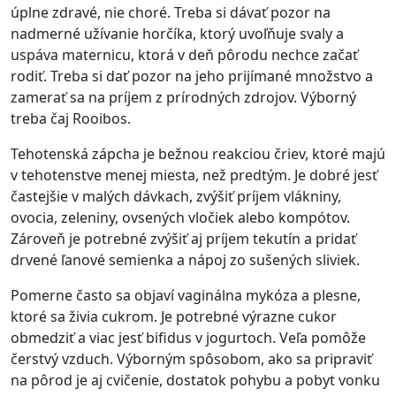
úplne zdravé, nie choré. Treba si dávať pozor na
nadmerné užívanie horčíka, ktorý uvoľňuje svaly a
uspáva maternicu, ktorá v deň pôrodu nechce začať
rodiť. Treba si dať pozor na jeho prijímané množstvo a
zamerať sa na príjem z prírodných zdrojov. Výborný
treba čaj Rooibos.
Tehotenská zápcha je bežnou reakciou čriev, ktoré majú
v tehotenstve menej miesta, než predtým. Je dobré jesť
častejšie v malých dávkach, zvýšiť príjem vlákniny,
ovocia, zeleniny, ovsených vločiek alebo kompótov.
Zároveň je potrebné zvýšiť aj príjem tekutín a pridať
drvené ľanové semienka a nápoj zo sušených sliviek.
Pomerne často sa objaví vaginálna mykóza a plesne,
ktoré sa živia cukrom. Je potrebné výrazne cukor
obmedziť a viac jesť bifidus v jogurtoch. Veľa pomôže
čerstvý vzduch. Výborným spôsobom, ako sa pripraviť
na pôrod je aj cvičenie, dostatok pohybu a pobyt vonku