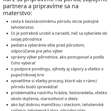
partnera a pripravíme sa na
materstvo:
cesta k bezstarostnému pôrodu skrze pokojné
tehotenstvo
čo je potrebné urobiť a zariadiť, než sa vyberiete do
svojej pôrodnice
pediatra vyberáme ešte pred pôrodom,
odporúčanie pre jeho výber
správny výber pôrodnice, ako postupovať a podľa
čoho vyberať
o podpore pondingu, výhody aj zápory a všetko o
pupočníkovej krvi
vysvetlíme si všetky procesy, ktoré vás v rámci
pôrodu budú sprevádzať
problematika nastrihu hrádze, šestonedelia, všetko
okolo dojčenia, starostlivosť o dieťa
ako byť dobrou mamičkou i oteckom, tehotenské
cvičenia, tehotenská jóga, pôrodný plán