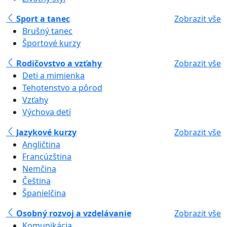
Sport a tanec
Zobrazit vše
Brušný tanec
Športové kurzy
Rodičovstvo a vzťahy
Zobrazit vše
Deti a mimienka
Tehotenstvo a pôrod
Vzťahy
Výchova detí
Jazykové kurzy
Zobrazit vše
Angličtina
Francúzština
Nemčina
Čeština
Španielčina
Osobný rozvoj a vzdelávanie
Zobrazit vše
Komunikácia