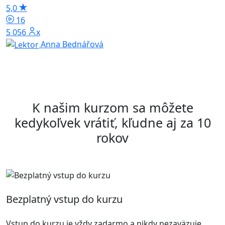
p
5,0
4
16
5 056x
Anna Bednářová
K našim kurzom sa môžete
kedykoľvek vrátiť, kľudne aj za 10
rokov
Bezplatný vstup do kurzu
Vstup do kurzu je vždy zadarmo a nikdy nezaväzuje