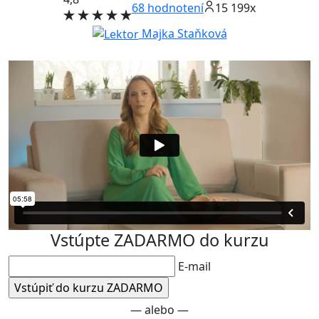
68
hodnotení
15 199x
Majka Staňková
Vstúpte ZADARMO do kurzu
E-mail
— alebo —