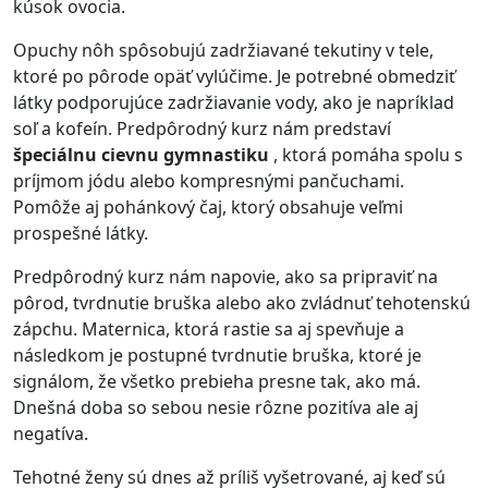
kúsok ovocia.
Opuchy nôh spôsobujú zadržiavané tekutiny v tele,
ktoré po pôrode opäť vylúčime. Je potrebné obmedziť
látky podporujúce zadržiavanie vody, ako je napríklad
soľ a kofeín. Predpôrodný kurz nám predstaví
špeciálnu cievnu gymnastiku
, ktorá pomáha spolu s
príjmom jódu alebo kompresnými pančuchami.
Pomôže aj pohánkový čaj, ktorý obsahuje veľmi
prospešné látky.
Predpôrodný kurz nám napovie, ako sa pripraviť na
pôrod, tvrdnutie bruška alebo ako zvládnuť tehotenskú
zápchu. Maternica, ktorá rastie sa aj spevňuje a
následkom je postupné tvrdnutie bruška, ktoré je
signálom, že všetko prebieha presne tak, ako má.
Dnešná doba so sebou nesie rôzne pozitíva ale aj
negatíva.
Tehotné ženy sú dnes až príliš vyšetrované, aj keď sú