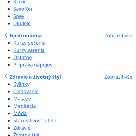
Klavír
Saxofón
Spev
Ukulele
Gastronómia
Zobrazit vše
Kurzy pečenia
Kurzy varenia
Ostatné
Príprava nápojov
Zdravie a životný štýl
Zobrazit vše
Bylinky
Cestovanie
Masáže
Meditácia
Móda
Starostlivosť o telo
Zdravie
Životný štýl