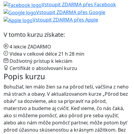
Vstoupit ZDARMA přes Facebook
Vstoupit ZDARMA přes Google
Vstoupit ZDARMA přes Apple
V tomto kurzu získate:
4 lekcie ZADARMO
Videa v celkové délce 21 h 28 min
Doživotný prístup k lekciám
Certifikát o absolvovaní kurzu
Popis kurzu
Bohužiaľ, len málo žien sa na pôrod teší, väčšina z neho
má strach a obavy. V aktualizovanom kurze „Pôrod bez
obáv“ sa dozvieme, ako sa pripraviť na pôrod,
materstvo a budeme aj cvičiť. Keď vieme, čo nás čaká,
ako si môžeme pomôcť, ako pôrod pre seba využiť,
alebo ako nám môže pomôcť partner, môže potom byť
pôrod úžasnou skúsenosťou a krásnym zážitkom. Bez