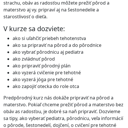
strachu, obáv as radosťou môžete prežiť pôrod a
materstvo aj vy. pripraví aj na šestonedelie a
starostlivosť o dieťa.
V kurze sa dozviete:
ako si uľahčiť priebeh tehotenstva
ako sa pripraviť na pôrod a do pôrodnice
ako vybrať pôrodnicu aj pediatra
ako zvládnuť pôrod
ako pripraviť pôrodný plán
ako vyzerá cvičenie pre tehotné
ako vyzerá jóga pre tehotné
ako zapojiť otecka do role otca
Predpôrodný kurz nás dokáže pripraviť na pôrod a
materstvo. Pokiaľ chceme prežiť pôrod a materstvo bez
obáv as radosťou, je dobré sa naň pripraviť. Dozvieme
sa tipy, ako vyberať pediatra, pôrodnicu, veľa informácií
o pôrode, šestonedelí, dojčení, o cvičení pre tehotné