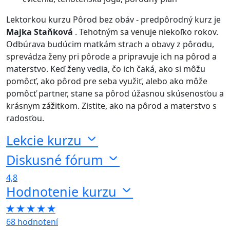
Lektorkou kurzu Pôrod bez obáv - predpôrodný kurz je
Majka Staňková
. Tehotným sa venuje niekoľko rokov.
Odbúrava budúcim matkám strach a obavy z pôrodu,
sprevádza ženy pri pôrode a pripravuje ich na pôrod a
materstvo. Keď ženy vedia, čo ich čaká, ako si môžu
pomôcť, ako pôrod pre seba využiť, alebo ako môže
pomôcť partner, stane sa pôrod úžasnou skúsenosťou a
krásnym zážitkom. Zistite, ako na pôrod a materstvo s
radosťou.
Lekcie kurzu
Diskusné fórum
4,8
Hodnotenie kurzu
68 hodnotení