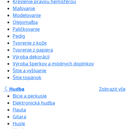
Kreslenie pravou hemisférou
Maľovanie
Modelovanie
Olejomaľba
Paličkovanie
Pedig
Tvorenie z kože
Tvorenie z papiera
Výroba dekorácií
Výroba šperkov a módnych doplnkov
Šitie a vyšívanie
Šitie topánok
Hudba
Zobrazit vše
Bicie a perkusie
Elektronická hudba
Flauta
Gitara
Husle