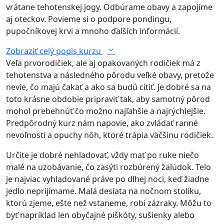
vrátane tehotenskej jogy. Odbúrame obavy a zapojíme
aj oteckov. Povieme si o podpore pondingu,
pupočníkovej krvi a mnoho ďalších informácií.
Zobraziť celý popis kurzu
Veľa prvorodičiek, ale aj opakovaných rodičiek má z
tehotenstva a následného pôrodu veľké obavy, pretože
nevie, čo majú čakať a ako sa budú cítiť. Je dobré sa na
toto krásne obdobie pripraviť tak, aby samotný pôrod
mohol prebehnúť čo možno najľahšie a najrýchlejšie.
Predpôrodný kurz nám napovie, ako zvládať ranné
nevoľnosti a opuchy nôh, ktoré trápia väčšinu rodičiek.
Určite je dobré nehladovať, vždy mať po ruke niečo
malé na uzobávanie, čo zasýti rozbúrený žalúdok. Telo
je najviac vyhladované práve po dlhej noci, keď žiadne
jedlo neprijímame. Malá desiata na nočnom stolíku,
ktorú zjeme, ešte než vstaneme, robí zázraky. Môžu to
byť napríklad len obyčajné piškóty, sušienky alebo