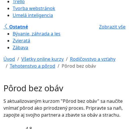
Trello
Tvorba webstránok
Umelá inteligencia
Ostatné
Zobrazit vše
Bývanie, záhrada a les
Zvieratá
Zábava
Úvod
Všetky online kurzy
Rodičovstvo a vzťahy
Tehotenstvo a pôrod
Pôrod bez obáv
Pôrod bez obáv
S aktualizovaným kurzom "Pôrod bez obáv" sa naučíte
vnímať pôrod ako prirodzený proces. Pripravte sa naň,
zapojte aj svojho partnera a zbavte sa obáv a strachu.
4,8