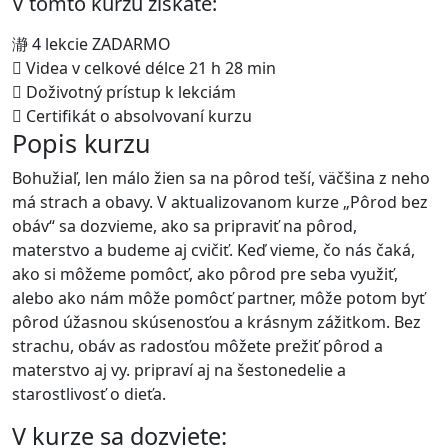
V tomto kurzu získate:
4 lekcie ZADARMO
Videa v celkové délce 21 h 28 min
Doživotný prístup k lekciám
Certifikát o absolvovaní kurzu
Popis kurzu
Bohužiaľ, len málo žien sa na pôrod teší, väčšina z neho
má strach a obavy. V aktualizovanom kurze „Pôrod bez
obáv“ sa dozvieme, ako sa pripraviť na pôrod,
materstvo a budeme aj cvičiť. Keď vieme, čo nás čaká,
ako si môžeme pomôcť, ako pôrod pre seba využiť,
alebo ako nám môže pomôcť partner, môže potom byť
pôrod úžasnou skúsenosťou a krásnym zážitkom. Bez
strachu, obáv as radosťou môžete prežiť pôrod a
materstvo aj vy. pripraví aj na šestonedelie a
starostlivosť o dieťa.
V kurze sa dozviete: