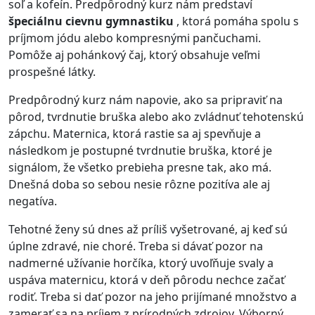
soľ a kofeín. Predpôrodný kurz nám predstaví
špeciálnu cievnu gymnastiku
, ktorá pomáha spolu s
príjmom jódu alebo kompresnými pančuchami.
Pomôže aj pohánkový čaj, ktorý obsahuje veľmi
prospešné látky.
Predpôrodný kurz nám napovie, ako sa pripraviť na
pôrod, tvrdnutie bruška alebo ako zvládnuť tehotenskú
zápchu. Maternica, ktorá rastie sa aj spevňuje a
následkom je postupné tvrdnutie bruška, ktoré je
signálom, že všetko prebieha presne tak, ako má.
Dnešná doba so sebou nesie rôzne pozitíva ale aj
negatíva.
Tehotné ženy sú dnes až príliš vyšetrované, aj keď sú
úplne zdravé, nie choré. Treba si dávať pozor na
nadmerné užívanie horčíka, ktorý uvoľňuje svaly a
uspáva maternicu, ktorá v deň pôrodu nechce začať
rodiť. Treba si dať pozor na jeho prijímané množstvo a
zamerať sa na príjem z prírodných zdrojov. Výborný