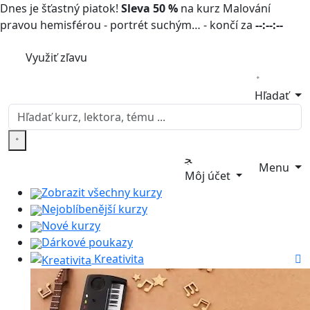
Dnes je šťastný piatok!
Sleva 50 %
na kurz Malování
pravou hemisférou - portrét suchým… - končí za
--:--:--
Využiť zľavu
Hľadať
Menu
Môj účet
Zobrazit všechny kurzy
Nejoblíbenější kurzy
Nové kurzy
Dárkové poukazy
Kreativita