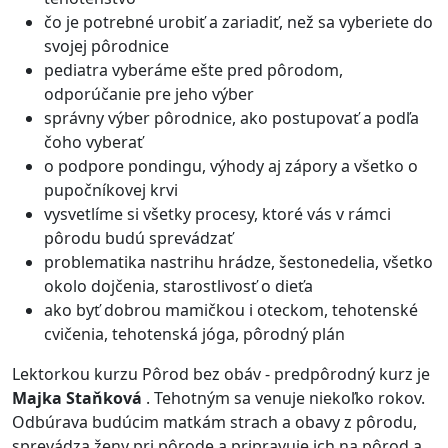
čo je potrebné urobiť a zariadiť, než sa vyberiete do
svojej pôrodnice
pediatra vyberáme ešte pred pôrodom,
odporúčanie pre jeho výber
správny výber pôrodnice, ako postupovať a podľa
čoho vyberať
o podpore pondingu, výhody aj zápory a všetko o
pupočníkovej krvi
vysvetlíme si všetky procesy, ktoré vás v rámci
pôrodu budú sprevádzať
problematika nastrihu hrádze, šestonedelia, všetko
okolo dojčenia, starostlivosť o dieťa
ako byť dobrou mamičkou i oteckom, tehotenské
cvičenia, tehotenská jóga, pôrodný plán
Lektorkou kurzu Pôrod bez obáv - predpôrodný kurz je
Majka Staňková
. Tehotným sa venuje niekoľko rokov.
Odbúrava budúcim matkám strach a obavy z pôrodu,
sprevádza ženy pri pôrode a pripravuje ich na pôrod a