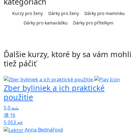
kategóriách
Kurzy pro ženy
Dárky pro ženy
Dárky pro maminku
Dárky pro kamarádku
Dárky pro přítelkyni
Ďalšie kurzy, ktoré by sa vám mohli
tiež páčiť
Zber byliniek a ich praktické
použitie
K
p
5,0
4
16
5 053x
Anna Bednářová