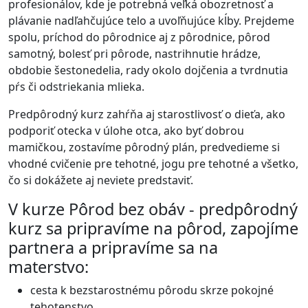
profesionálov, kde je potrebná veľká obozretnosť a
plávanie nadľahčujúce telo a uvoľňujúce kĺby. Prejdeme
spolu, príchod do pôrodnice aj z pôrodnice, pôrod
samotný, bolesť pri pôrode, nastrihnutie hrádze,
obdobie šestonedelia, rady okolo dojčenia a tvrdnutia
pŕs či odstriekania mlieka.
Predpôrodný kurz zahŕňa aj starostlivosť o dieťa, ako
podporiť otecka v úlohe otca, ako byť dobrou
mamičkou, zostavíme pôrodný plán, predvedieme si
vhodné cvičenie pre tehotné, jogu pre tehotné a všetko,
čo si dokážete aj neviete predstaviť.
V kurze Pôrod bez obáv - predpôrodný
kurz sa pripravíme na pôrod, zapojíme
partnera a pripravíme sa na
materstvo:
cesta k bezstarostnému pôrodu skrze pokojné
tehotenstvo