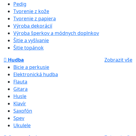
Pedig
Tvorenie z kože
Tvorenie z papiera
Výroba dekorácií
Výroba šperkov a módnych doplnkov
Šitie a vyšívanie
Šitie topánok
Hudba
Zobrazit vše
Bicie a perkusie
Elektronická hudba
Flauta
Gitara
Husle
Klavír
Saxofón
Spev
Ukulele