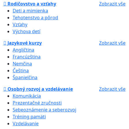
Rodičovstvo a vzťahy
Zobrazit vše
Deti a mimienka
Tehotenstvo a pôrod
Vzťahy
Výchova detí
Jazykové kurzy
Zobrazit vše
Angličtina
Francúzština
Nemčina
Čeština
Španielčina
Osobný rozvoj a vzdelávanie
Zobrazit vše
Komunikácia
Prezentačné zručnosti
Sebeoznámenie a seberozvoj
Tréning pamäti
Vzdelávanie