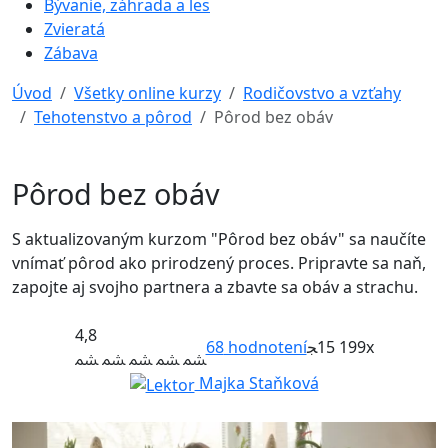
Bývanie, záhrada a les
Zvieratá
Zábava
Úvod
Všetky online kurzy
Rodičovstvo a vzťahy
Tehotenstvo a pôrod
Pôrod bez obáv
Pôrod bez obáv
S aktualizovaným kurzom "Pôrod bez obáv" sa naučíte
vnímať pôrod ako prirodzený proces. Pripravte sa naň,
zapojte aj svojho partnera a zbavte sa obáv a strachu.
4,8
68
hodnotení
15 199x
Majka Staňková