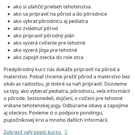
ako si uľahčiť priebeh tehotenstva
ako sa pripraviť na pôrod a do pôrodnice
ako vybrať pôrodnicu aj pediatra
ako zvládnuť pôrod
ako pripraviť pôrodný plán
ako vyzerá cvičenie pre tehotné
ako vyzerá jóga pre tehotné
ako zapojiť otecka do role otca
Predpôrodný kurz nás dokáže pripraviť na pôrod a
materstvo. Pokiaľ chceme prežiť pôrod a materstvo bez
obáv as radosťou, je dobré sa naň pripraviť. Dozvieme
sa tipy, ako vyberať pediatra, pôrodnicu, veľa informácií
o pôrode, šestonedelí, dojčení, o cvičení pre tehotné
vrátane tehotenskej jogy. Odbúrame obavy a zapojíme
aj oteckov. Povieme si o podpore pondingu,
pupočníkovej krvi a mnoho ďalších informácií.
Zobraziť celý popis kurzu