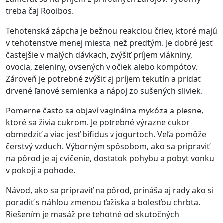
treba čaj Rooibos.
Tehotenská zápcha je bežnou reakciou čriev, ktoré majú
v tehotenstve menej miesta, než predtým. Je dobré jesť
častejšie v malých dávkach, zvýšiť príjem vlákniny,
ovocia, zeleniny, ovsených vločiek alebo kompótov.
Zároveň je potrebné zvýšiť aj príjem tekutín a pridať
drvené ľanové semienka a nápoj zo sušených sliviek.
Pomerne často sa objaví vaginálna mykóza a plesne,
ktoré sa živia cukrom. Je potrebné výrazne cukor
obmedziť a viac jesť bifidus v jogurtoch. Veľa pomôže
čerstvý vzduch. Výborným spôsobom, ako sa pripraviť
na pôrod je aj cvičenie, dostatok pohybu a pobyt vonku
v pokoji a pohode.
Návod, ako sa pripraviť na pôrod, prináša aj rady ako si
poradiť s náhlou zmenou ťažiska a bolesťou chrbta.
Riešením je masáž pre tehotné od skutočných