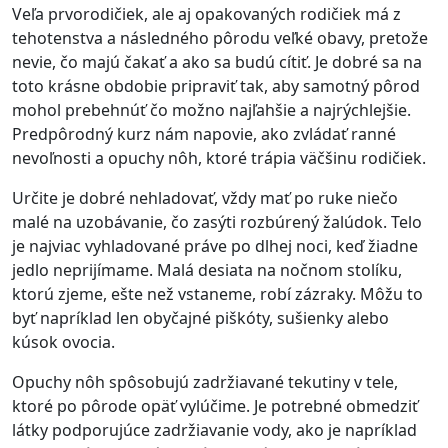
Veľa prvorodičiek, ale aj opakovaných rodičiek má z
tehotenstva a následného pôrodu veľké obavy, pretože
nevie, čo majú čakať a ako sa budú cítiť. Je dobré sa na
toto krásne obdobie pripraviť tak, aby samotný pôrod
mohol prebehnúť čo možno najľahšie a najrýchlejšie.
Predpôrodný kurz nám napovie, ako zvládať ranné
nevoľnosti a opuchy nôh, ktoré trápia väčšinu rodičiek.
Určite je dobré nehladovať, vždy mať po ruke niečo
malé na uzobávanie, čo zasýti rozbúrený žalúdok. Telo
je najviac vyhladované práve po dlhej noci, keď žiadne
jedlo neprijímame. Malá desiata na nočnom stolíku,
ktorú zjeme, ešte než vstaneme, robí zázraky. Môžu to
byť napríklad len obyčajné piškóty, sušienky alebo
kúsok ovocia.
Opuchy nôh spôsobujú zadržiavané tekutiny v tele,
ktoré po pôrode opäť vylúčime. Je potrebné obmedziť
látky podporujúce zadržiavanie vody, ako je napríklad