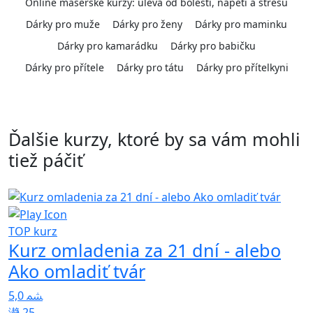
Online masérské kurzy: úleva od bolesti, napětí a stresu
Dárky pro muže
Dárky pro ženy
Dárky pro maminku
Dárky pro kamarádku
Dárky pro babičku
Dárky pro přítele
Dárky pro tátu
Dárky pro přítelkyni
Ďalšie kurzy, ktoré by sa vám mohli
tiež páčiť
TOP kurz
Kurz omladenia za 21 dní - alebo
p
Ako omladiť tvár
4
5,0
25