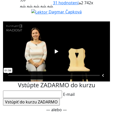
31
hodnotení
2 742x
Dagmar Čapková
Vstúpte ZADARMO do kurzu
E-mail
— alebo —