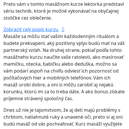
Preto vám v tomto masážnom kurze lektorka predstaví
sériu techník, ktoré je možné vykonávať na obyčajnej
stoličke cez oblečenie.
Zobraziť celý popis kurzu
Masáže sa môžu stať vašim každodenným rituálom a
budete prekvapení, aký pozitívny vplyv budú mať na váš
partnerský vzťah. Na druhej strane, pokiaľ podľa tohto
masážneho kurzu naučíte vaše ratolesti, ako masírovať
mamičku, otecka, babičku alebo deduška, možno sa
vám podarí aspoň na chvíľu odviesť ich pozornosť od
počítačových hier a mobilných telefónov. Vám ich
masáž urobí dobre, a oni si môžu zarobiť aj nejakú
korunku, ktorú im za to treba dáte. A ako bonus získate
príjemne strávený spoločný čas.
Dnes už nie je tajomstvom, že aj deti majú problémy s
chrbtom, natiahnuté ruky a unavené oči, preto si aj oni
budú masáž od vás pochvaľovať. Kurz masáží využijete