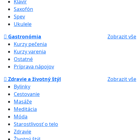
Klavír
Saxofón
Spev
Ukulele
Gastronómia
Zobrazit vše
Kurzy pečenia
Kurzy varenia
Ostatné
Príprava nápojov
Zdravie a životný štýl
Zobrazit vše
Bylinky
Cestovanie
Masáže
Meditácia
Móda
Starostlivosť o telo
Zdravie
Životný štýl