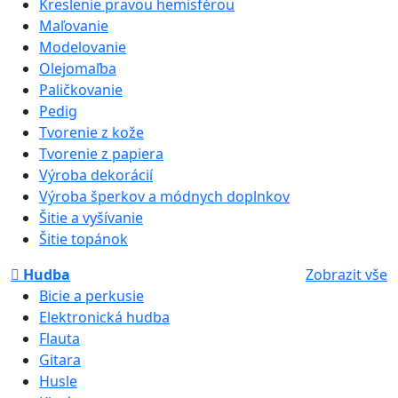
Kreslenie pravou hemisférou
Maľovanie
Modelovanie
Olejomaľba
Paličkovanie
Pedig
Tvorenie z kože
Tvorenie z papiera
Výroba dekorácií
Výroba šperkov a módnych doplnkov
Šitie a vyšívanie
Šitie topánok
Hudba
Zobrazit vše
Bicie a perkusie
Elektronická hudba
Flauta
Gitara
Husle