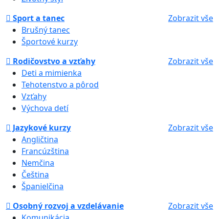
Sport a tanec
Zobrazit vše
Brušný tanec
Športové kurzy
Rodičovstvo a vzťahy
Zobrazit vše
Deti a mimienka
Tehotenstvo a pôrod
Vzťahy
Výchova detí
Jazykové kurzy
Zobrazit vše
Angličtina
Francúzština
Nemčina
Čeština
Španielčina
Osobný rozvoj a vzdelávanie
Zobrazit vše
Komunikácia