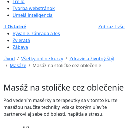
Trello
Tvorba webstránok
Umelá inteligencia
Ostatné
Zobrazit vše
Bývanie, záhrada a les
Zvieratá
Zábava
Úvod
Všetky online kurzy
Zdravie a životný štýl
Masáže
Masáž na stoličke cez oblečenie
Masáž na stoličke cez oblečenie
Pod vedením masérky a terapeutky sa v tomto kurze
masážou naučíte techniky, vďaka ktorým uľavíte
partnerovi aj sebe od bolesti, napätia a stresu.
5,0