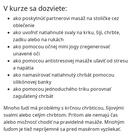
V kurze sa dozviete:
ako poskytnúť partnerovi masáž na stoličke cez
oblečenie
ako uvoľniť natiahnuté svaly na krku, šiji, chrbte,
zadku alebo na rukách
ako pomocou očnej mini jogy zregenerovať
unavené oči
ako pomocou antistresovej masáže uľaviť od stresu
a napätia
ako namasírovať natiahnutý chrbát pomocou
silikónovej banky
ako pomocou jednoduchého triku porovnať
zaguľatený chrbát
Mnoho ľudí má problémy s krčnou chrbticou, šijovými
svalmi alebo celým chrbtom. Pritom ale nemajú čas
alebo možnosť chodiť na pravidelné masáže. Mnohým
ľuďom je tiež nepríjemné sa pred masérom vyzliekať.