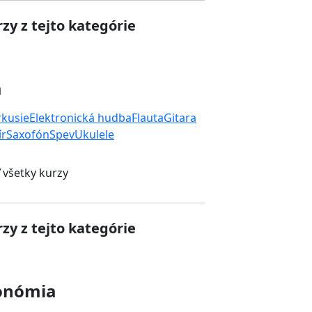
zy z tejto kategórie
a
rkusie
Elektronická hudba
Flauta
Gitara
ír
Saxofón
Spev
Ukulele
 všetky kurzy
zy z tejto kategórie
onómia