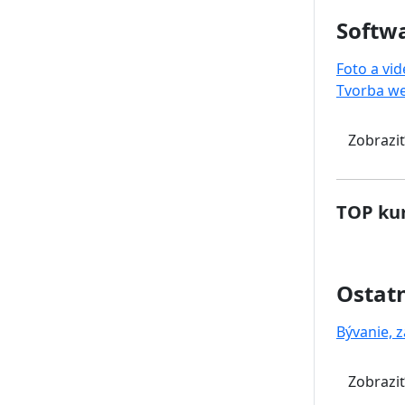
Softwa
Foto a vi
Tvorba w
Zobraziť
TOP kur
Ostat
Bývanie, z
Zobraziť