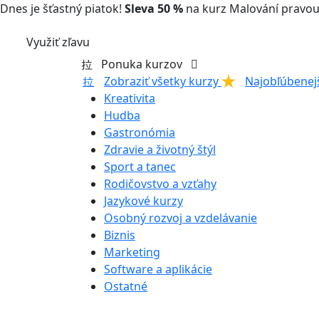
Dnes je šťastný piatok!
Sleva 50 %
na kurz Malování pravou
Využiť zľavu
Ponuka kurzov
Zobraziť všetky kurzy
Najobľúbenej
Kreativita
Hudba
Gastronómia
Zdravie a životný štýl
Sport a tanec
Rodičovstvo a vzťahy
Jazykové kurzy
Osobný rozvoj a vzdelávanie
Biznis
Marketing
Software a aplikácie
Ostatné