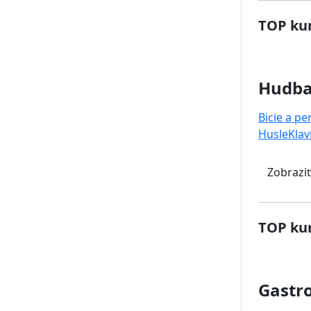
TOP kur
Hudb
Bicie a pe
Husle
Klav
Zobraziť
TOP kur
Gastr