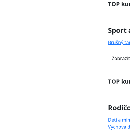
TOP kur
Sport 
Brušný ta
Zobraziť
TOP kur
Rodičo
Deti a mi
Výchova d