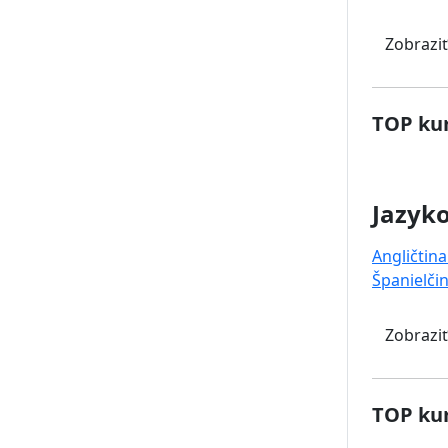
Zobraziť
TOP kur
Jazyk
Angličtina
Španielči
Zobraziť
TOP kur