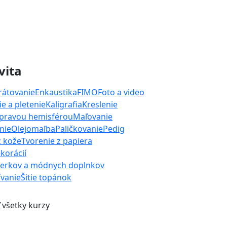
vita
rátovanie
Enkaustika
FIMO
Foto a video
e a pletenie
Kaligrafia
Kreslenie
 pravou hemisférou
Maľovanie
nie
Olejomaľba
Paličkovanie
Pedig
z kože
Tvorenie z papiera
korácií
perkov a módnych doplnkov
ívanie
Šitie topánok
 všetky kurzy