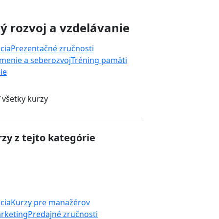
 rozvoj a vzdelávanie
cia
Prezentačné zručnosti
menie a seberozvoj
Tréning pamäti
ie
 všetky kurzy
zy z tejto kategórie
cia
Kurzy pre manažérov
rketing
Predajné zručnosti