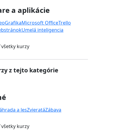
re a aplikácie
deo
Grafika
Microsoft Office
Trello
ebstránok
Umelá inteligencia
 všetky kurzy
zy z tejto kategórie
né
áhrada a les
Zvieratá
Zábava
 všetky kurzy