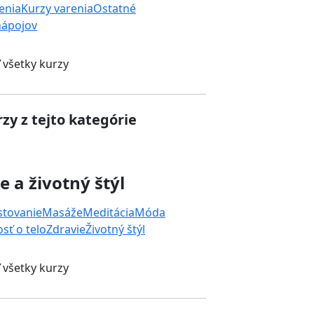
enia
Kurzy varenia
Ostatné
nápojov
 všetky kurzy
zy z tejto kategórie
e a životný štýl
stovanie
Masáže
Meditácia
Móda
osť o telo
Zdravie
Životný štýl
 všetky kurzy