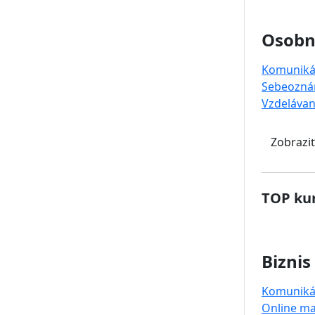
Osobný
Komuniká
Sebeozná
Vzdelávan
Zobraziť
TOP kur
Biznis
Komuniká
Online ma