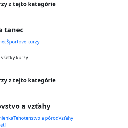
zy z tejto kategórie
a tanec
nec
Športové kurzy
 všetky kurzy
zy z tejto kategórie
vstvo a vzťahy
mienka
Tehotenstvo a pôrod
Vzťahy
etí