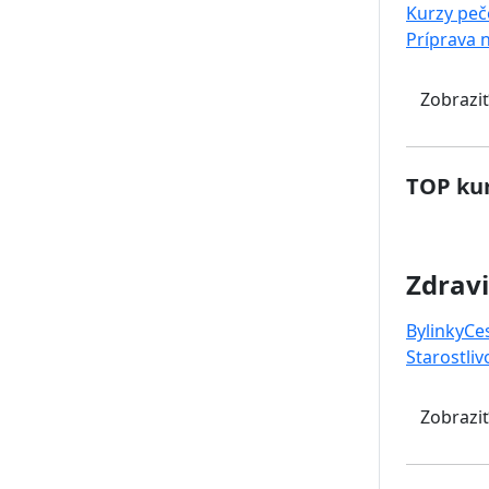
Kurzy peč
Príprava 
Zobraziť
TOP kur
Zdravi
Bylinky
Ce
Starostliv
Zobraziť