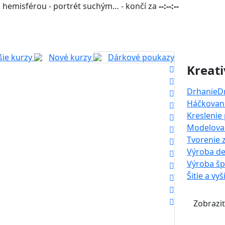
 hemisférou - portrét suchým… - končí za
--:--:--
šie kurzy
Nové kurzy
Dárkové poukazy
Kreati
Drhanie
D
Háčkovani
Kreslenie
Modelova
Tvorenie 
Výroba de
Výroba š
Šitie a vyš
Zobraziť