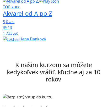
TOP kurz
T
Akvarel od A po Z
5,0
13
4
1 733x
Hana Danková
K našim kurzom sa môžete
kedykoľvek vrátiť, kľudne aj za 10
rokov