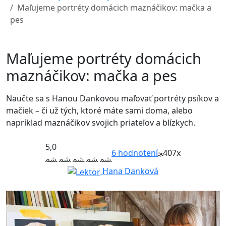
Maľujeme portréty domácich maznáčikov: mačka a
pes
Maľujeme portréty domácich
maznáčikov: mačka a pes
Naučte sa s Hanou Dankovou maľovať portréty psíkov a
mačiek – či už tých, ktoré máte sami doma, alebo
napríklad maznáčikov svojich priateľov a blízkych.
5,0
6
hodnotení
407x
Hana Danková