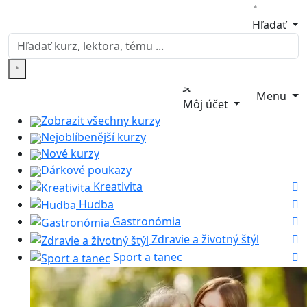
Hľadať
Menu
Môj účet
Zobrazit všechny kurzy
Nejoblíbenější kurzy
Nové kurzy
Dárkové poukazy
Kreativita
Hudba
Gastronómia
Zdravie a životný štýl
Sport a tanec