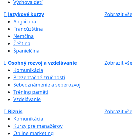
Výchova detí
Jazykové kurzy
Zobrazit vše
Angličtina
Francúzština
Nemčina
Čeština
Španielčina
Osobný rozvoj a vzdelávanie
Zobrazit vše
Komunikácia
Prezentačné zručnosti
Sebeoznámenie a seberozvoj
Tréning pamäti
Vzdelávanie
Biznis
Zobrazit vše
Komunikácia
Kurzy pre manažérov
Online marketing