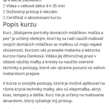
4 lekcie ZADARMO
Videa v celkové délce 4 h 35 min
Doživotný prístup k lekciám
Certifikát o absolvovaní kurzu
Popis kurzu
Kurz „Maľujeme portréty domácich miláčikov: mačka a
pes“ je určený všetkým, ktorí by sa radi naučili maľovať
svojich domácich miláčikov as maľbou už majú nejaké
skúsenosti. Kurzom vás prevedie maliarka a lektorka
kurzov Hana Danková. Vďaka jej dlhoročnej praxi v
oblasti výučby maľby a kresby sa naučíte overené
techniky a postupy, ktoré vás výrazne posunú vo vašom
maliarskom prejave.
V kurze si osvojíte postupy, ktoré je možné aplikovať na
rôzne krycie techniky maľby, ako sú olejomaľba, akryl,
kvas, tempery a ďalšie. Kurz nie je určený na maľovanie
akvarelom, ktorý vyžaduje iný prístup.