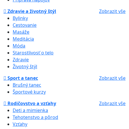
Zdravie a životný štýl
Zobrazit vše
Bylinky
Cestovanie
Masáže
Meditácia
Móda
Starostlivosť o telo
Zdravie
Životný štýl
Sport a tanec
Zobrazit vše
Brušný tanec
Športové kurzy
Rodičovstvo a vzťahy
Zobrazit vše
Deti a mimienka
Tehotenstvo a pôrod
Vzťahy