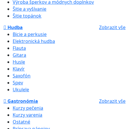
Výroba šperkov a módnych doplnkov
Šitie a vyšívanie
Šitie topánok
Hudba
Zobrazit vše
Bicie a perkusie
Elektronická hudba
Flauta
Gitara
Husle
Klavír
Saxofón
Spev
Ukulele
Gastronómia
Zobrazit vše
Kurzy pečenia
Kurzy varenia
Ostatné
Príprava nápojov