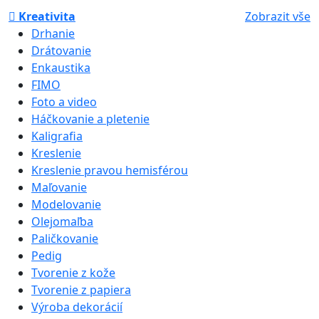
Kreativita
Zobrazit vše
Drhanie
Drátovanie
Enkaustika
FIMO
Foto a video
Háčkovanie a pletenie
Kaligrafia
Kreslenie
Kreslenie pravou hemisférou
Maľovanie
Modelovanie
Olejomaľba
Paličkovanie
Pedig
Tvorenie z kože
Tvorenie z papiera
Výroba dekorácií