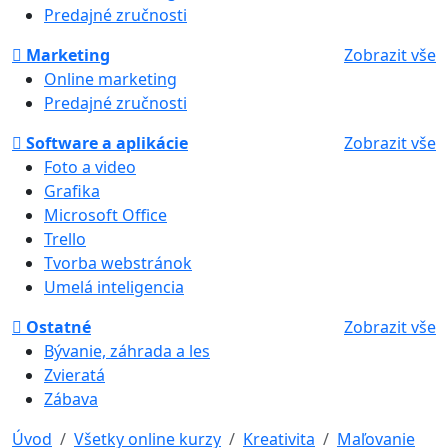
Predajné zručnosti
Marketing
Zobrazit vše
Online marketing
Predajné zručnosti
Software a aplikácie
Zobrazit vše
Foto a video
Grafika
Microsoft Office
Trello
Tvorba webstránok
Umelá inteligencia
Ostatné
Zobrazit vše
Bývanie, záhrada a les
Zvieratá
Zábava
Úvod
Všetky online kurzy
Kreativita
Maľovanie