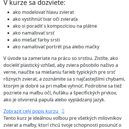
V kurze sa dozviete:
ako modelovať hlavu zvierat
ako vystihnúť tvar očí zvieraťa
ako si poradiť s kompozíciou na plátne
ako namaľovať srsť
ako miešať farby srsti
ako namaľovať portrét psa alebo mačky
V úvode sa zameriate na prácu so srsťou. Zistíte, ako
docieliť plastický vzhľad, aby zviera pôsobilo naživo a
verne, naučíte sa miešaniu farieb typických pre srsť
rôznych zvierat, a zoznámite sa s najčastejšími chybami,
ktorým je dobré sa pri maľbe vyhnúť. Podrobne sa tiež
pozriete na maľbu očí, ňufáku a špecifických prvkov,
ako je otvorená papuľa alebo vypládzaný jazyk.
Zobraziť celý popis kurzu
Tento kurz je ideálnou voľbou pre všetkých milovníkov
zvierat a maľby, ktorí chcú svoje schopnosti posunúť o