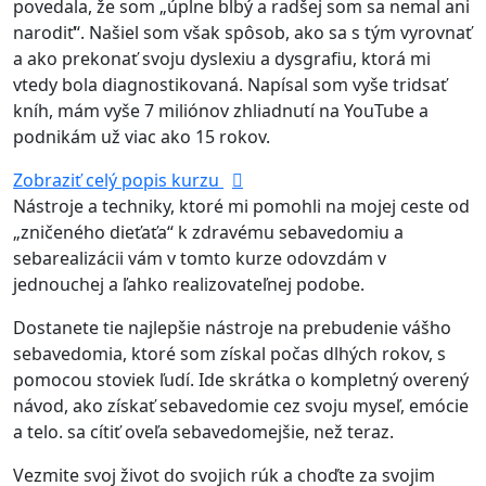
povedala, že som „úplne blbý a radšej som sa nemal ani
narodiť“. Našiel som však spôsob, ako sa s tým vyrovnať
a ako prekonať svoju dyslexiu a dysgrafiu, ktorá mi
vtedy bola diagnostikovaná. Napísal som vyše tridsať
kníh, mám vyše 7 miliónov zhliadnutí na YouTube a
podnikám už viac ako 15 rokov.
Zobraziť celý popis kurzu
Nástroje a techniky, ktoré mi pomohli na mojej ceste od
„zničeného dieťaťa“ k zdravému sebavedomiu a
sebarealizácii vám v tomto kurze odovzdám v
jednouchej a ľahko realizovateľnej podobe.
Dostanete tie najlepšie nástroje na prebudenie vášho
sebavedomia, ktoré som získal počas dlhých rokov, s
pomocou stoviek ľudí. Ide skrátka o kompletný overený
návod, ako získať sebavedomie cez svoju myseľ, emócie
a telo. sa cítiť oveľa sebavedomejšie, než teraz.
Vezmite svoj život do svojich rúk a choďte za svojim