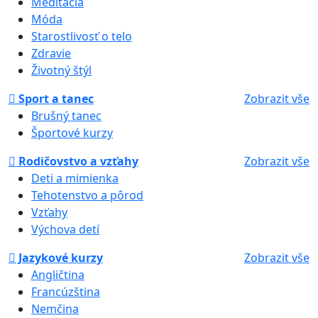
Meditácia
Móda
Starostlivosť o telo
Zdravie
Životný štýl
Sport a tanec
Zobrazit vše
Brušný tanec
Športové kurzy
Rodičovstvo a vzťahy
Zobrazit vše
Deti a mimienka
Tehotenstvo a pôrod
Vzťahy
Výchova detí
Jazykové kurzy
Zobrazit vše
Angličtina
Francúzština
Nemčina