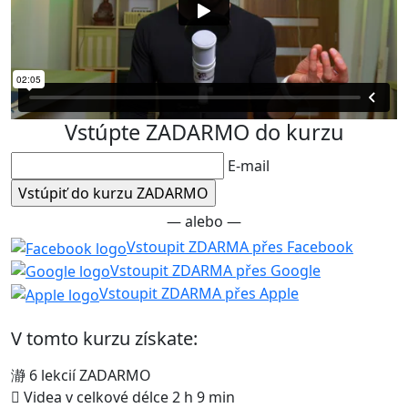
Vstúpte ZADARMO do kurzu
E-mail
— alebo —
Vstoupit ZDARMA přes Facebook
Vstoupit ZDARMA přes Google
Vstoupit ZDARMA přes Apple
V tomto kurzu získate:
6 lekcií ZADARMO
Videa v celkové délce 2 h 9 min