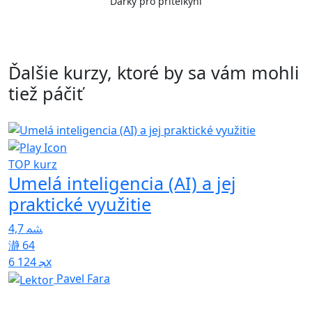
Dárky pro přítelkyni
Ďalšie kurzy, ktoré by sa vám mohli
tiež páčiť
TOP kurz
Umelá inteligencia (AI) a jej
T
K
praktické využitie
d
5
4,7
64
6 124x
Pavel Fara