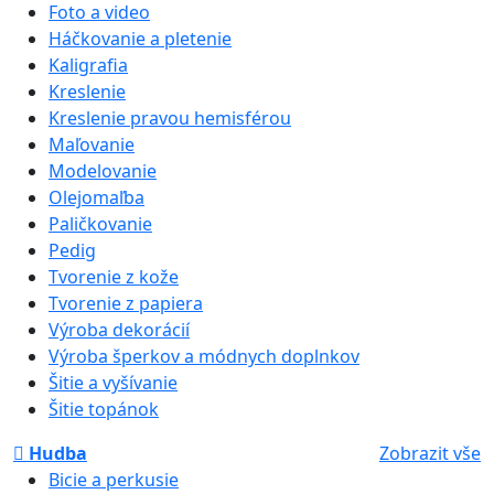
Foto a video
Háčkovanie a pletenie
Kaligrafia
Kreslenie
Kreslenie pravou hemisférou
Maľovanie
Modelovanie
Olejomaľba
Paličkovanie
Pedig
Tvorenie z kože
Tvorenie z papiera
Výroba dekorácií
Výroba šperkov a módnych doplnkov
Šitie a vyšívanie
Šitie topánok
Hudba
Zobrazit vše
Bicie a perkusie