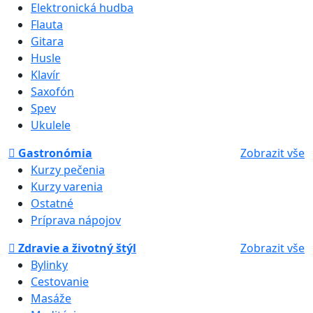
Elektronická hudba
Flauta
Gitara
Husle
Klavír
Saxofón
Spev
Ukulele
Gastronómia
Zobrazit vše
Kurzy pečenia
Kurzy varenia
Ostatné
Príprava nápojov
Zdravie a životný štýl
Zobrazit vše
Bylinky
Cestovanie
Masáže