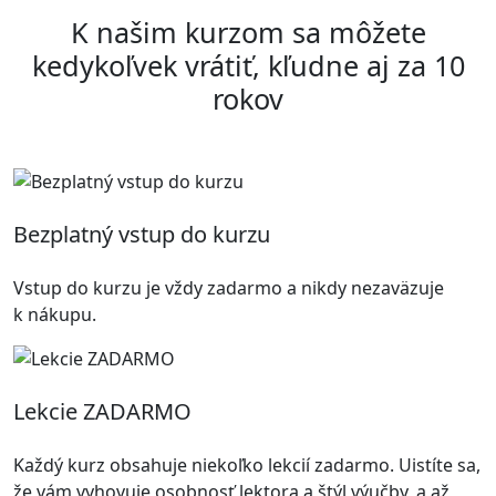
K našim kurzom sa môžete
kedykoľvek vrátiť, kľudne aj za 10
rokov
Bezplatný vstup do kurzu
Vstup do kurzu je vždy zadarmo a nikdy nezaväzuje
k nákupu.
Lekcie ZADARMO
Každý kurz obsahuje niekoľko lekcií zadarmo. Uistíte sa,
že vám vyhovuje osobnosť lektora a štýl výučby, a až