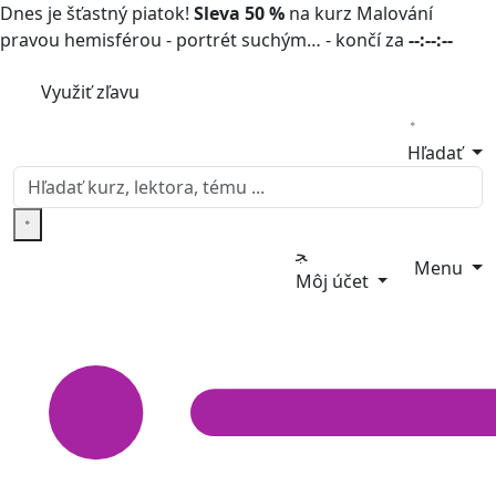
Dnes je šťastný piatok!
Sleva 50 %
na kurz Malování
pravou hemisférou - portrét suchým… - končí za
--:--:--
Využiť zľavu
Hľadať
Menu
Môj účet