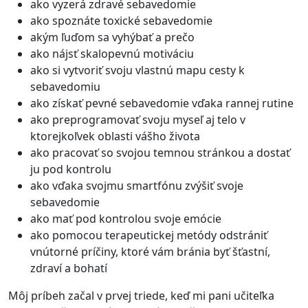
ako vyzerá zdravé sebavedomie
ako spoznáte toxické sebavedomie
akým ľuďom sa vyhýbať a prečo
ako nájsť skalopevnú motiváciu
ako si vytvoriť svoju vlastnú mapu cesty k
sebavedomiu
ako získať pevné sebavedomie vďaka rannej rutine
ako preprogramovať svoju myseľ aj telo v
ktorejkoľvek oblasti vášho života
ako pracovať so svojou temnou stránkou a dostať
ju pod kontrolu
ako vďaka svojmu smartfónu zvýšiť svoje
sebavedomie
ako mať pod kontrolou svoje emócie
ako pomocou terapeutickej metódy odstrániť
vnútorné príčiny, ktoré vám bránia byť šťastní,
zdraví a bohatí
Môj príbeh začal v prvej triede, keď mi pani učiteľka