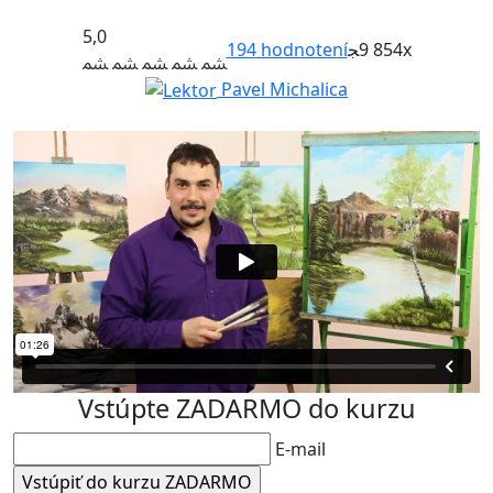
5,0
194
hodnotení
9 854x
Pavel Michalica
Vstúpte ZADARMO do kurzu
E-mail