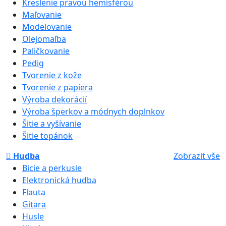
Kreslenie pravou hemisférou
Maľovanie
Modelovanie
Olejomaľba
Paličkovanie
Pedig
Tvorenie z kože
Tvorenie z papiera
Výroba dekorácií
Výroba šperkov a módnych doplnkov
Šitie a vyšívanie
Šitie topánok
Hudba
Zobrazit vše
Bicie a perkusie
Elektronická hudba
Flauta
Gitara
Husle