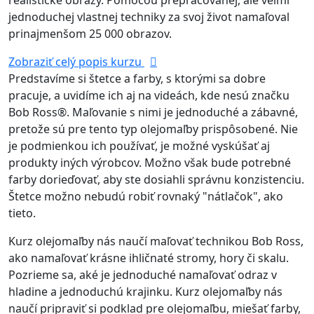
realistické obrazy. Pomocou prepracovanej, ale veľmi
jednoduchej vlastnej techniky za svoj život namaľoval
prinajmenšom 25 000 obrazov.
Zobraziť celý popis kurzu
Predstavíme si štetce a farby, s ktorými sa dobre
pracuje, a uvidíme ich aj na videách, kde nesú značku
Bob Ross®. Maľovanie s nimi je jednoduché a zábavné,
pretože sú pre tento typ olejomaľby prispôsobené. Nie
je podmienkou ich používať, je možné vyskúšať aj
produkty iných výrobcov. Možno však bude potrebné
farby dorieďovať, aby ste dosiahli správnu konzistenciu.
Štetce možno nebudú robiť rovnaký "nátlačok", ako
tieto.
Kurz olejomaľby nás naučí maľovať technikou Bob Ross,
ako namaľovať krásne ihličnaté stromy, hory či skalu.
Pozrieme sa, aké je jednoduché namaľovať odraz v
hladine a jednoduchú krajinku. Kurz olejomaľby nás
naučí pripraviť si podklad pre olejomaľbu, miešať farby,