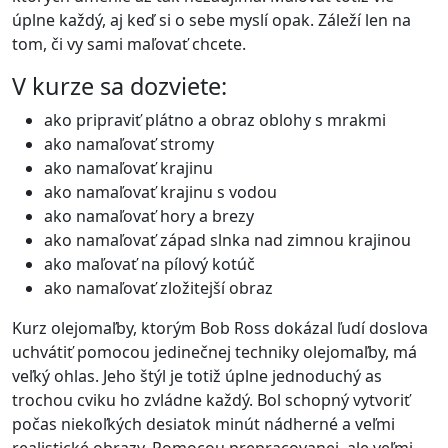
úplne každý, aj keď si o sebe myslí opak. Záleží len na
tom, či vy sami maľovať chcete.
V kurze sa dozviete:
ako pripraviť plátno a obraz oblohy s mrakmi
ako namaľovať stromy
ako namaľovať krajinu
ako namaľovať krajinu s vodou
ako namaľovať hory a brezy
ako namaľovať západ slnka nad zimnou krajinou
ako maľovať na pílový kotúč
ako namaľovať zložitejší obraz
Kurz olejomaľby, ktorým Bob Ross dokázal ľudí doslova
uchvátiť pomocou jedinečnej techniky olejomaľby, má
veľký ohlas. Jeho štýl je totiž úplne jednoduchý as
trochou cviku ho zvládne každý. Bol schopný vytvoriť
počas niekoľkých desiatok minút nádherné a veľmi