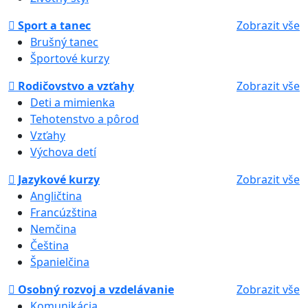
Sport a tanec
Zobrazit vše
Brušný tanec
Športové kurzy
Rodičovstvo a vzťahy
Zobrazit vše
Deti a mimienka
Tehotenstvo a pôrod
Vzťahy
Výchova detí
Jazykové kurzy
Zobrazit vše
Angličtina
Francúzština
Nemčina
Čeština
Španielčina
Osobný rozvoj a vzdelávanie
Zobrazit vše
Komunikácia