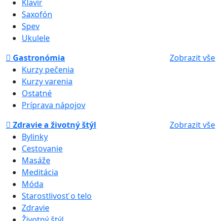
Klavír
Saxofón
Spev
Ukulele
Gastronómia
Zobrazit vše
Kurzy pečenia
Kurzy varenia
Ostatné
Príprava nápojov
Zdravie a životný štýl
Zobrazit vše
Bylinky
Cestovanie
Masáže
Meditácia
Móda
Starostlivosť o telo
Zdravie
Životný štýl