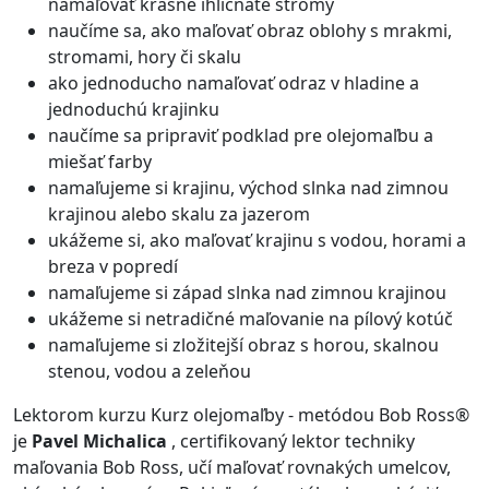
namaľovať krásne ihličnaté stromy
naučíme sa, ako maľovať obraz oblohy s mrakmi,
stromami, hory či skalu
ako jednoducho namaľovať odraz v hladine a
jednoduchú krajinku
naučíme sa pripraviť podklad pre olejomaľbu a
miešať farby
namaľujeme si krajinu, východ slnka nad zimnou
krajinou alebo skalu za jazerom
ukážeme si, ako maľovať krajinu s vodou, horami a
breza v popredí
namaľujeme si západ slnka nad zimnou krajinou
ukážeme si netradičné maľovanie na pílový kotúč
namaľujeme si zložitejší obraz s horou, skalnou
stenou, vodou a zeleňou
Lektorom kurzu Kurz olejomaľby - metódou Bob Ross®
je
Pavel Michalica
, certifikovaný lektor techniky
maľovania Bob Ross, učí maľovať rovnakých umelcov,