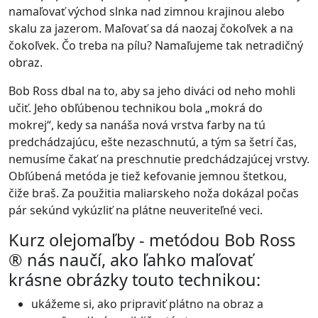
namaľovať východ slnka nad zimnou krajinou alebo
skalu za jazerom. Maľovať sa dá naozaj čokoľvek a na
čokoľvek. Čo treba na pílu? Namaľujeme tak netradičný
obraz.
Bob Ross dbal na to, aby sa jeho diváci od neho mohli
učiť. Jeho obľúbenou technikou bola „mokrá do
mokrej“, kedy sa nanáša nová vrstva farby na tú
predchádzajúcu, ešte nezaschnutú, a tým sa šetrí čas,
nemusíme čakať na preschnutie predchádzajúcej vrstvy.
Obľúbená metóda je tiež kefovanie jemnou štetkou,
čiže braš. Za použitia maliarskeho noža dokázal počas
pár sekúnd vykúzliť na plátne neuveriteľné veci.
Kurz olejomaľby - metódou Bob Ross
® nás naučí, ako ľahko maľovať
krásne obrázky touto technikou:
ukážeme si, ako pripraviť plátno na obraz a