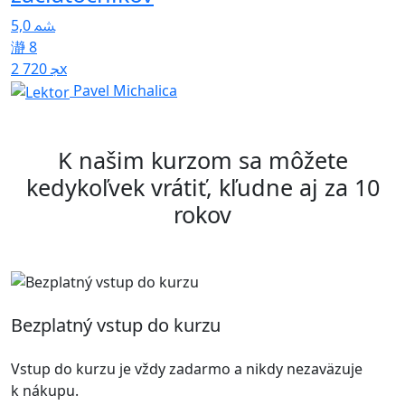
4
5,0
8
2 720x
Pavel Michalica
K našim kurzom sa môžete
kedykoľvek vrátiť, kľudne aj za 10
rokov
Bezplatný vstup do kurzu
Vstup do kurzu je vždy zadarmo a nikdy nezaväzuje
k nákupu.