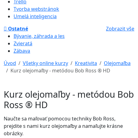
Trello
Tvorba webstránok
Umelá inteligencia
Ostatné
Zobrazit vše
Bývanie, záhrada a les
Zvieratá
Zábava
Úvod
Všetky online kurzy
Kreativita
Olejomaľba
Kurz olejomaľby - metódou Bob Ross ® HD
Kurz olejomaľby - metódou Bob
Ross ® HD
Naučte sa maľovať pomocou techniky Bob Ross,
prejdite s nami kurz olejomaľby a namaľujte krásne
obrázky.