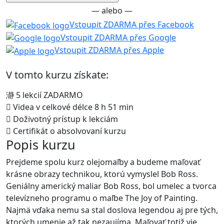
— alebo —
Vstoupit ZDARMA přes Facebook
Vstoupit ZDARMA přes Google
Vstoupit ZDARMA přes Apple
V tomto kurzu získate:
5 lekcií ZADARMO
Videa v celkové délce 8 h 51 min
Doživotný prístup k lekciám
Certifikát o absolvovaní kurzu
Popis kurzu
Prejdeme spolu kurz olejomaľby a budeme maľovať
krásne obrazy technikou, ktorú vymyslel Bob Ross.
Geniálny americký maliar Bob Ross, bol umelec a tvorca
televízneho programu o maľbe The Joy of Painting.
Najmä vďaka nemu sa stal doslova legendou aj pre tých,
ktorých umenie až tak nezaujíma. Maľovať totiž vie