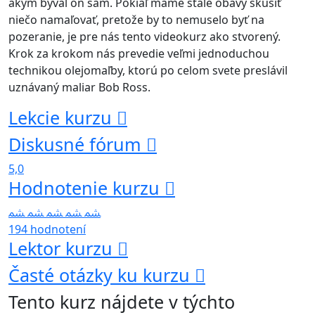
akým býval on sám. Pokiaľ máme stále obavy skúsiť
niečo namaľovať, pretože by to nemuselo byť na
pozeranie, je pre nás tento videokurz ako stvorený.
Krok za krokom nás prevedie veľmi jednoduchou
technikou olejomaľby, ktorú po celom svete preslávil
uznávaný maliar Bob Ross.
Lekcie kurzu
Diskusné fórum
5,0
Hodnotenie kurzu
194 hodnotení
Lektor kurzu
Časté otázky ku kurzu
Tento kurz nájdete v týchto