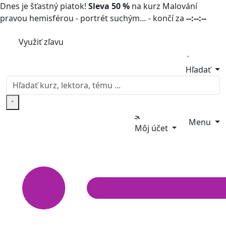
Dnes je šťastný piatok!
Sleva 50 %
na kurz Malování
pravou hemisférou - portrét suchým… - končí za
--:--:--
Využiť zľavu
Hľadať
Menu
Môj účet