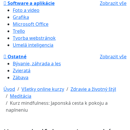
Software a aplikácie
Zobrazit vše
Foto a video
Grafika
Microsoft Office
Trello
Tvorba webstránok
Umelá inteligencia
Ostatné
Zobrazit vše
Bývanie, záhrada a les
Zvieratá
Zábava
Úvod
Všetky online kurzy
Zdravie a životný štýl
Meditácia
Kurz mindfulness: Japonská cesta k pokoju a
naplneniu