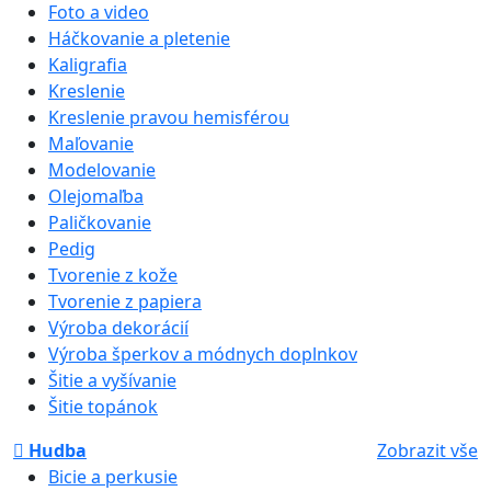
Foto a video
Háčkovanie a pletenie
Kaligrafia
Kreslenie
Kreslenie pravou hemisférou
Maľovanie
Modelovanie
Olejomaľba
Paličkovanie
Pedig
Tvorenie z kože
Tvorenie z papiera
Výroba dekorácií
Výroba šperkov a módnych doplnkov
Šitie a vyšívanie
Šitie topánok
Hudba
Zobrazit vše
Bicie a perkusie