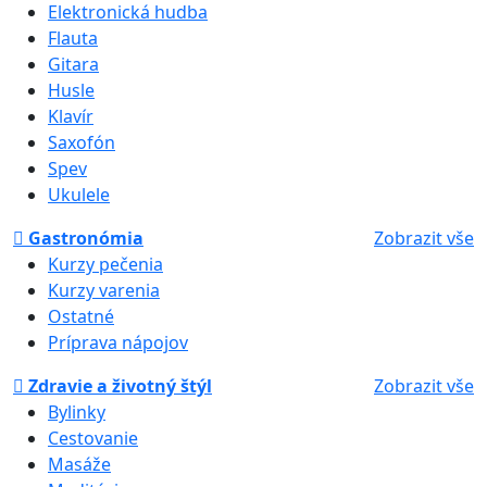
Elektronická hudba
Flauta
Gitara
Husle
Klavír
Saxofón
Spev
Ukulele
Gastronómia
Zobrazit vše
Kurzy pečenia
Kurzy varenia
Ostatné
Príprava nápojov
Zdravie a životný štýl
Zobrazit vše
Bylinky
Cestovanie
Masáže