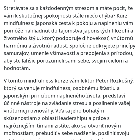
Stretávate sa s každodenným stresom a máte pocit, že
vám k skutočnej spokojnosti stále niečo chýba? Kurz
mindfulness: Japonská cesta k pokoju a naplneniu vám
pomôže nahliadnuť do tajomstva japonských filozofií a
životného štýlu, ktorý podporuje dlhovekosť, vnútornú
harmóniu a životnú radosť. Spoločne odkryjete princípy
samurajov, umenie všímavosti a prepojenia s prírodou,
aby ste ľahšie porozumeli sami sebe, svojim cieľom a
hodnotám.
V tomto mindfulness kurze vám lektor Peter Rozkošný,
ktorý sa venuje mindfulness, osobnému šťastiu a
japonským princípom naplneného života, predstaví
účinné nástroje na zvládanie stresu a posilnenie vašej
vnútornej rovnováhy. Vďaka jeho bohatým
skúsenostiam z oblasti leadershipu a práce s
najrôznejšími tímami zistíte, ako sa otvoriť novým
možnostiam, prebudiť v sebe nadšenie, posilniť svoju