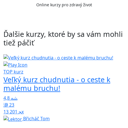
Online kurzy pro zdravý život
Ďalšie kurzy, ktoré by sa vám mohli
tiež páčiť
TOP kurz
4
Veľký kurz chudnutia - o ceste k
malému bruchu!
4,8
23
13 201x
Břicháč Tom