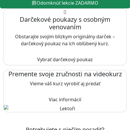
Odomknúť lekcie ZADARMO
Darčekové poukazy s osobným
venovaním
Obstarajte svojim blízkym originálny darček –
darčekový poukaz na ich obľúbený kurz.
Vybrať darčekový poukaz
Premente svoje zručnosti na videokurz
Vieme váš kurz vyrobiť aj predať
Viac informácií
Potrebujete s niečím poradiť?