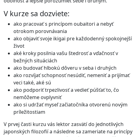
odolnosť a lepšie porozumieť sebe i druhým.
V kurze sa dozviete:
ako pracovať s princípom oubaitori a nebyť
otrokom porovnávania
ako objaviť svoje ikigai pre každodenný spokojnejší
život
aké kroky posilnia vašu štedrosť a vďačnosť v
bežných situáciách
ako budovať hlbokú dôveru v seba i druhých
ako rozvíjať schopnosť nesúdiť, nemeniť a prijímať
veci také, aké sú
ako podporiť trpezlivosť a vedieť púšťať to, čo
nemôžeme ovplyvniť
ako si udržať myseľ začiatočníka otvorenú novým
príležitostiam
V prvej časti kurzu vás lektor zasvätí do jednotlivých
japonských filozofií a následne sa zameriate na princípy