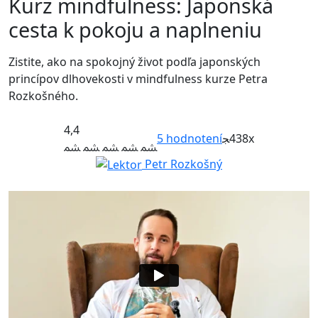
Kurz mindfulness: Japonská
cesta k pokoju a naplneniu
Zistite, ako na spokojný život podľa japonských
princípov dlhovekosti v mindfulness kurze Petra
Rozkošného.
4,4
5
hodnotení
438x
Petr Rozkošný