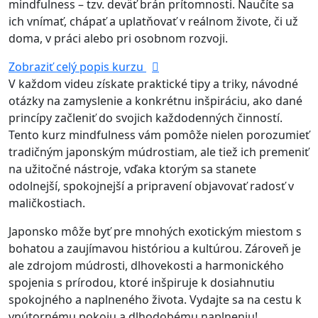
mindfulness – tzv. deväť brán prítomnosti. Naučíte sa
ich vnímať, chápať a uplatňovať v reálnom živote, či už
doma, v práci alebo pri osobnom rozvoji.
Zobraziť celý popis kurzu
V každom videu získate praktické tipy a triky, návodné
otázky na zamyslenie a konkrétnu inšpiráciu, ako dané
princípy začleniť do svojich každodenných činností.
Tento kurz mindfulness vám pomôže nielen porozumieť
tradičným japonským múdrostiam, ale tiež ich premeniť
na užitočné nástroje, vďaka ktorým sa stanete
odolnejší, spokojnejší a pripravení objavovať radosť v
maličkostiach.
Japonsko môže byť pre mnohých exotickým miestom s
bohatou a zaujímavou históriou a kultúrou. Zároveň je
ale zdrojom múdrosti, dlhovekosti a harmonického
spojenia s prírodou, ktoré inšpiruje k dosiahnutiu
spokojného a naplneného života. Vydajte sa na cestu k
vnútornému pokoju a dlhodobému naplneniu!