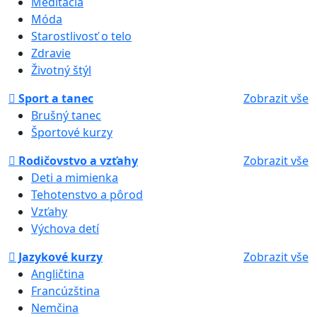
Meditácia
Móda
Starostlivosť o telo
Zdravie
Životný štýl
Sport a tanec
Zobrazit vše
Brušný tanec
Športové kurzy
Rodičovstvo a vzťahy
Zobrazit vše
Deti a mimienka
Tehotenstvo a pôrod
Vzťahy
Výchova detí
Jazykové kurzy
Zobrazit vše
Angličtina
Francúzština
Nemčina