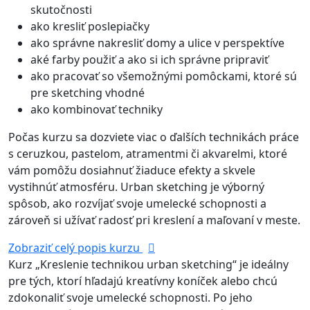
skutočnosti
ako kresliť poslepiačky
ako správne nakresliť domy a ulice v perspektíve
aké farby použiť a ako si ich správne pripraviť
ako pracovať so všemožnými pomôckami, ktoré sú
pre sketching vhodné
ako kombinovať techniky
Počas kurzu sa dozviete viac o ďalších technikách práce
s ceruzkou, pastelom, atramentmi či akvarelmi, ktoré
vám pomôžu dosiahnuť žiaduce efekty a skvele
vystihnúť atmosféru. Urban sketching je výborný
spôsob, ako rozvíjať svoje umelecké schopnosti a
zároveň si užívať radosť pri kreslení a maľovaní v meste.
Zobraziť celý popis kurzu
Kurz „Kreslenie technikou urban sketching“ je ideálny
pre tých, ktorí hľadajú kreatívny koníček alebo chcú
zdokonaliť svoje umelecké schopnosti. Po jeho