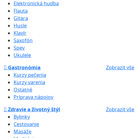
Elektronická hudba
Flauta
Gitara
Husle
Klavír
Saxofón
Spev
Ukulele
Gastronómia
Zobrazit vše
Kurzy pečenia
Kurzy varenia
Ostatné
Príprava nápojov
Zdravie a životný štýl
Zobrazit vše
Bylinky
Cestovanie
Masáže