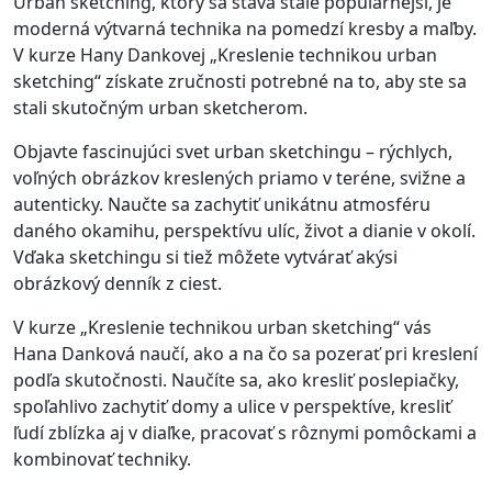
Urban sketching, ktorý sa stáva stále populárnejší, je
moderná výtvarná technika na pomedzí kresby a maľby.
V kurze Hany Dankovej „Kreslenie technikou urban
sketching“ získate zručnosti potrebné na to, aby ste sa
stali skutočným urban sketcherom.
Objavte fascinujúci svet urban sketchingu – rýchlych,
voľných obrázkov kreslených priamo v teréne, svižne a
autenticky. Naučte sa zachytiť unikátnu atmosféru
daného okamihu, perspektívu ulíc, život a dianie v okolí.
Vďaka sketchingu si tiež môžete vytvárať akýsi
obrázkový denník z ciest.
V kurze „Kreslenie technikou urban sketching“ vás
Hana Danková naučí, ako a na čo sa pozerať pri kreslení
podľa skutočnosti. Naučíte sa, ako kresliť poslepiačky,
spoľahlivo zachytiť domy a ulice v perspektíve, kresliť
ľudí zblízka aj v diaľke, pracovať s rôznymi pomôckami a
kombinovať techniky.