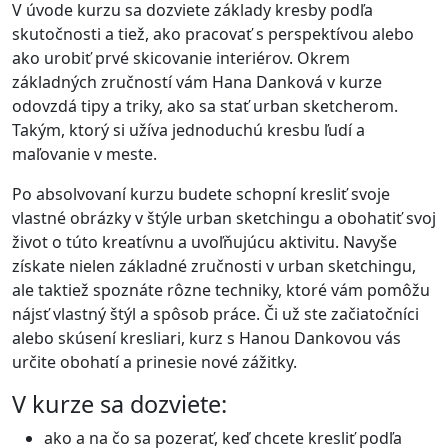
V úvode kurzu sa dozviete základy kresby podľa
skutočnosti a tiež, ako pracovať s perspektívou alebo
ako urobiť prvé skicovanie interiérov. Okrem
základných zručností vám Hana Danková v kurze
odovzdá tipy a triky, ako sa stať urban sketcherom.
Takým, ktorý si užíva jednoduchú kresbu ľudí a
maľovanie v meste.
Po absolvovaní kurzu budete schopní kresliť svoje
vlastné obrázky v štýle urban sketchingu a obohatiť svoj
život o túto kreatívnu a uvoľňujúcu aktivitu. Navyše
získate nielen základné zručnosti v urban sketchingu,
ale taktiež spoznáte rôzne techniky, ktoré vám pomôžu
nájsť vlastný štýl a spôsob práce. Či už ste začiatočníci
alebo skúsení kresliari, kurz s Hanou Dankovou vás
určite obohatí a prinesie nové zážitky.
V kurze sa dozviete:
ako a na čo sa pozerať, keď chcete kresliť podľa