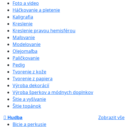
Foto a video
Háčkovanie a pletenie
Kaligrafia
Kreslenie
Kreslenie pravou hemisférou
Maľovanie
Modelovanie
Olejomaľba
Paličkovanie
Pedig
Tvorenie z kože
Tvorenie z papiera
Výroba dekorácií
Výroba šperkov a módnych doplnkov
Šitie a vyšívanie
Šitie topánok
Hudba
Zobrazit vše
Bicie a perkusie