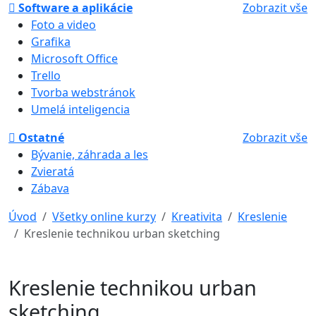
Software a aplikácie
Zobrazit vše
Foto a video
Grafika
Microsoft Office
Trello
Tvorba webstránok
Umelá inteligencia
Ostatné
Zobrazit vše
Bývanie, záhrada a les
Zvieratá
Zábava
Úvod
Všetky online kurzy
Kreativita
Kreslenie
Kreslenie technikou urban sketching
Kreslenie technikou urban
sketching