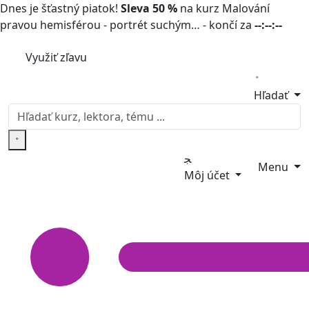
Dnes je šťastný piatok!
Sleva 50 %
na kurz Malování
pravou hemisférou - portrét suchým… - končí za
--:--:--
Využiť zľavu
Hľadať
Menu
Môj účet