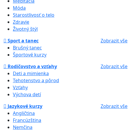
Meditácia
Móda
Starostlivosť o telo
Zdravie
Životný štýl
Sport a tanec
Zobrazit vše
Brušný tanec
Športové kurzy
Rodičovstvo a vzťahy
Zobrazit vše
Deti a mimienka
Tehotenstvo a pôrod
Vzťahy
Výchova detí
Jazykové kurzy
Zobrazit vše
Angličtina
Francúzština
Nemčina