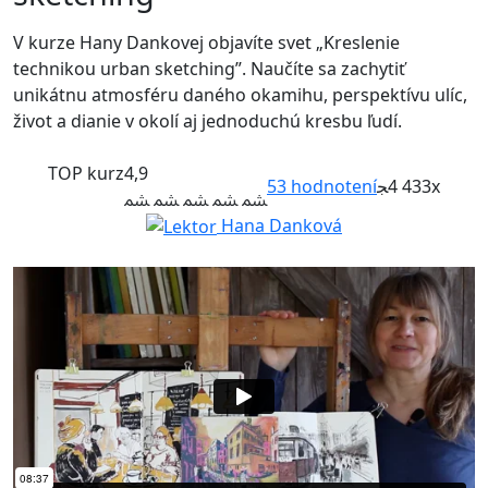
V kurze Hany Dankovej objavíte svet „Kreslenie
technikou urban sketching”. Naučíte sa zachytiť
unikátnu atmosféru daného okamihu, perspektívu ulíc,
život a dianie v okolí aj jednoduchú kresbu ľudí.
TOP kurz
4,9
53
hodnotení
4 433x
Hana Danková