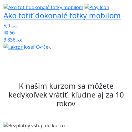
Ako fotiť dokonalé fotky mobilom
5,0
i
66
3 836x
4
Josef Cvrček
K našim kurzom sa môžete
kedykoľvek vrátiť, kľudne aj za 10
rokov