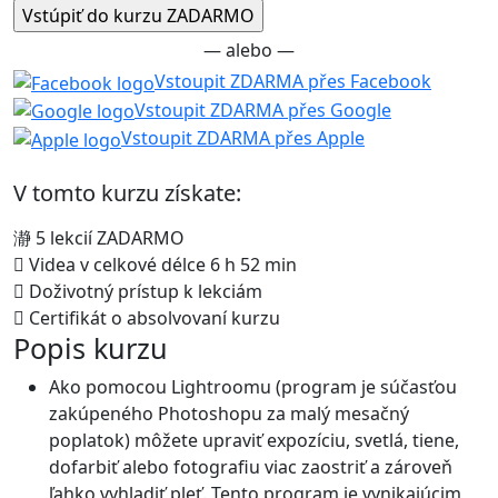
— alebo —
Vstoupit ZDARMA přes Facebook
Vstoupit ZDARMA přes Google
Vstoupit ZDARMA přes Apple
V tomto kurzu získate:
5 lekcií ZADARMO
Videa v celkové délce 6 h 52 min
Doživotný prístup k lekciám
Certifikát o absolvovaní kurzu
Popis kurzu
Ako pomocou Lightroomu (program je súčasťou
zakúpeného Photoshopu za malý mesačný
poplatok) môžete upraviť expozíciu, svetlá, tiene,
dofarbiť alebo fotografiu viac zaostriť a zároveň
ľahko vyhladiť pleť. Tento program je vynikajúcim