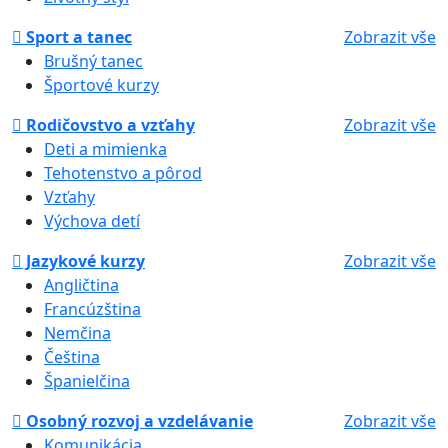
Sport a tanec
Zobrazit vše
Brušný tanec
Športové kurzy
Rodičovstvo a vzťahy
Zobrazit vše
Deti a mimienka
Tehotenstvo a pôrod
Vzťahy
Výchova detí
Jazykové kurzy
Zobrazit vše
Angličtina
Francúzština
Nemčina
Čeština
Španielčina
Osobný rozvoj a vzdelávanie
Zobrazit vše
Komunikácia