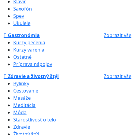
Klavír
Saxofón
Spev
Ukulele
Gastronómia
Zobrazit vše
Kurzy pečenia
Kurzy varenia
Ostatné
Príprava nápojov
Zdravie a životný štýl
Zobrazit vše
Bylinky
Cestovanie
Masáže
Meditácia
Móda
Starostlivosť o telo
Zdravie
Životný štýl