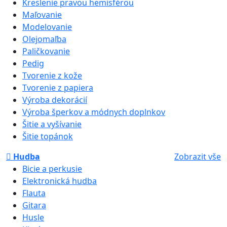
Kreslenie pravou hemisférou
Maľovanie
Modelovanie
Olejomaľba
Paličkovanie
Pedig
Tvorenie z kože
Tvorenie z papiera
Výroba dekorácií
Výroba šperkov a módnych doplnkov
Šitie a vyšívanie
Šitie topánok
Hudba
Zobrazit vše
Bicie a perkusie
Elektronická hudba
Flauta
Gitara
Husle