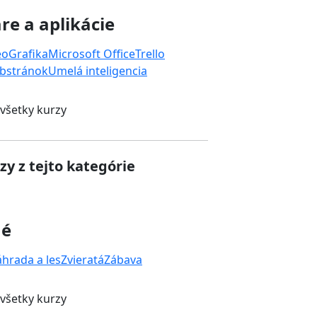
re a aplikácie
eo
Grafika
Microsoft Office
Trello
bstránok
Umelá inteligencia
 všetky kurzy
zy z tejto kategórie
né
áhrada a les
Zvieratá
Zábava
 všetky kurzy