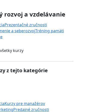
 rozvoj a vzdelávanie
cia
Prezentačné zručnosti
enie a seberozvoj
Tréning pamäti
ie
 všetky kurzy
zy z tejto kategórie
cia
Kurzy pre manažérov
rketing
Predajné zručnosti