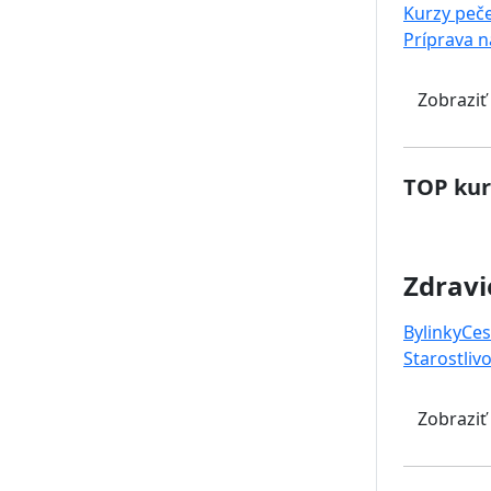
Kurzy peč
Príprava 
Zobraziť
TOP kur
Zdravi
Bylinky
Ces
Starostlivo
Zobraziť