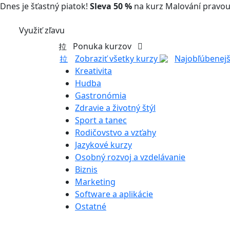
Dnes je šťastný piatok!
Sleva 50 %
na kurz Malování pravou
Využiť zľavu
Ponuka kurzov
Zobraziť všetky kurzy
Najobľúbenejš
Kreativita
Hudba
Gastronómia
Zdravie a životný štýl
Sport a tanec
Rodičovstvo a vzťahy
Jazykové kurzy
Osobný rozvoj a vzdelávanie
Biznis
Marketing
Software a aplikácie
Ostatné