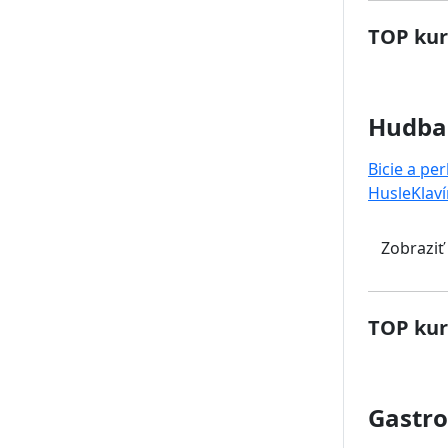
TOP kur
Hudba
Bicie a pe
Husle
Klaví
Zobraziť
TOP kur
Gastr