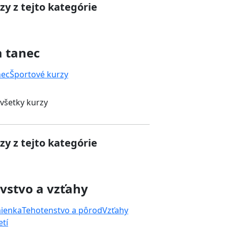
zy z tejto kategórie
a tanec
nec
Športové kurzy
 všetky kurzy
zy z tejto kategórie
vstvo a vzťahy
mienka
Tehotenstvo a pôrod
Vzťahy
tí