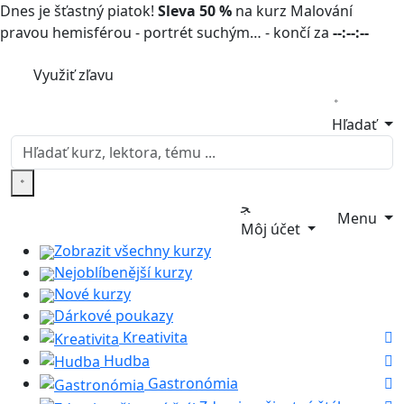
Dnes je šťastný piatok!
Sleva 50 %
na kurz Malování
pravou hemisférou - portrét suchým… - končí za
--:--:--
Využiť zľavu
Hľadať
Menu
Môj účet
Zobrazit všechny kurzy
Nejoblíbenější kurzy
Nové kurzy
Dárkové poukazy
Kreativita
Hudba
Gastronómia