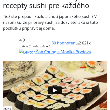
recepty sushi pre každého
Tiež ste prepadli kúzlu a chuti japonského sushi? V
našom kurze prípravy sushi sa dozviete, ako si túto
pochúťku pripraviť aj doma.
4,9
30
hodnotení
2 021x
Šon Chung a Monika Brýdová