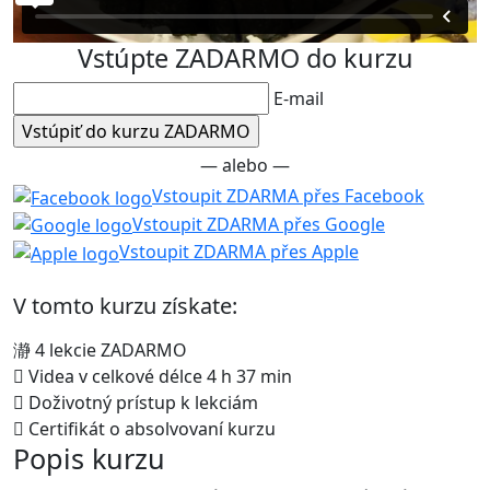
Vstúpte ZADARMO do kurzu
E-mail
— alebo —
Vstoupit ZDARMA přes Facebook
Vstoupit ZDARMA přes Google
Vstoupit ZDARMA přes Apple
V tomto kurzu získate:
4 lekcie ZADARMO
Videa v celkové délce 4 h 37 min
Doživotný prístup k lekciám
Certifikát o absolvovaní kurzu
Popis kurzu