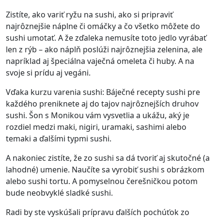
Zistíte, ako variť ryžu na sushi, ako si pripraviť
najrôznejšie náplne či omáčky a čo všetko môžete do
sushi umotať. A že zďaleka nemusíte toto jedlo vyrábať
len z rýb – ako náplň poslúži najrôznejšia zelenina, ale
napríklad aj špeciálna vaječná omeleta či huby. A na
svoje si prídu aj vegáni.
Vďaka kurzu varenia sushi: Báječné recepty sushi pre
každého preniknete aj do tajov najrôznejších druhov
sushi. Šon s Monikou vám vysvetlia a ukážu, aký je
rozdiel medzi maki, nigiri, uramaki, sashimi alebo
temaki a ďalšími typmi sushi.
A nakoniec zistíte, že zo sushi sa dá tvoriť aj skutočné (a
lahodné) umenie. Naučíte sa vyrobiť sushi s obrázkom
alebo sushi tortu. A pomyselnou čerešničkou potom
bude neobvyklé sladké sushi.
Radi by ste vyskúšali prípravu ďalších pochúťok zo