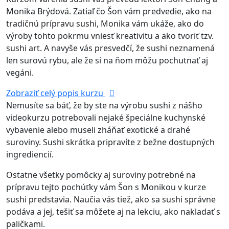
Monika Brýdová. Zatiaľ čo Šon vám predvedie, ako na
tradičnú prípravu sushi, Monika vám ukáže, ako do
výroby tohto pokrmu vniesť kreativitu a ako tvoriť tzv.
sushi art. A navyše vás presvedčí, že sushi neznamená
len surovú rybu, ale že si na ňom môžu pochutnať aj
vegáni.
Zobraziť celý popis kurzu
Nemusíte sa báť, že by ste na výrobu sushi z nášho
videokurzu potrebovali nejaké špeciálne kuchynské
vybavenie alebo museli zháňať exotické a drahé
suroviny. Sushi skrátka pripravíte z bežne dostupných
ingrediencií.
Ostatne všetky pomôcky aj suroviny potrebné na
prípravu tejto pochúťky vám Šon s Monikou v kurze
sushi predstavia. Naučia vás tiež, ako sa sushi správne
podáva a jej, tešiť sa môžete aj na lekciu, ako nakladať s
paličkami.