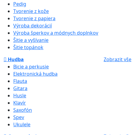
Pedig
Tvorenie z kože
Tvorenie z papiera
Výroba dekorácií
Výroba šperkov a módnych doplnkov
Šitie a vyšívanie
Šitie topánok
Hudba
Zobrazit vše
Bicie a perkusie
Elektronická hudba
Flauta
Gitara
Husle
Klavír
Saxofón
Spev
Ukulele