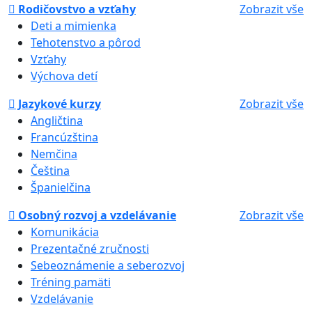
Rodičovstvo a vzťahy
Zobrazit vše
Deti a mimienka
Tehotenstvo a pôrod
Vzťahy
Výchova detí
Jazykové kurzy
Zobrazit vše
Angličtina
Francúzština
Nemčina
Čeština
Španielčina
Osobný rozvoj a vzdelávanie
Zobrazit vše
Komunikácia
Prezentačné zručnosti
Sebeoznámenie a seberozvoj
Tréning pamäti
Vzdelávanie