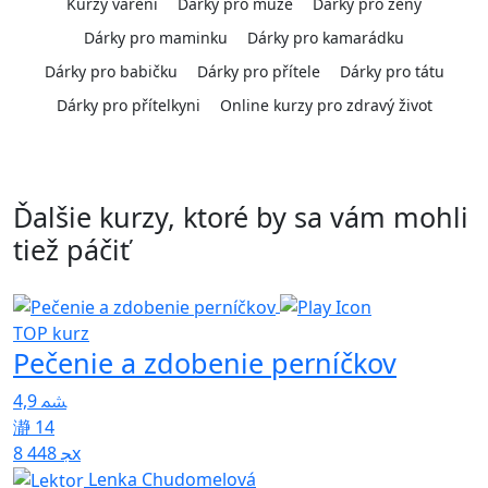
Kurzy vaření
Dárky pro muže
Dárky pro ženy
Dárky pro maminku
Dárky pro kamarádku
Dárky pro babičku
Dárky pro přítele
Dárky pro tátu
Dárky pro přítelkyni
Online kurzy pro zdravý život
Ďalšie kurzy, ktoré by sa vám mohli
tiež páčiť
Z
TOP kurz
Pečenie a zdobenie perníčkov
p
4,9
5
14
8 448x
Lenka Chudomelová