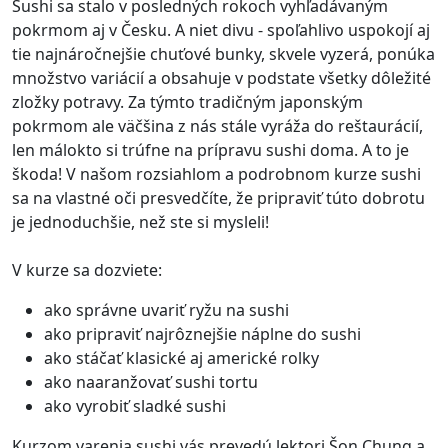
Sushi sa stalo v posledných rokoch vyhľadávaným
pokrmom aj v Česku. A niet divu - spoľahlivo uspokojí aj
tie najnáročnejšie chuťové bunky, skvele vyzerá, ponúka
množstvo variácií a obsahuje v podstate všetky dôležité
zložky potravy. Za týmto tradičným japonským
pokrmom ale väčšina z nás stále vyráža do reštaurácií,
len málokto si trúfne na prípravu sushi doma. A to je
škoda! V našom rozsiahlom a podrobnom kurze sushi
sa na vlastné oči presvedčíte, že pripraviť túto dobrotu
je jednoduchšie, než ste si mysleli!
V kurze sa dozviete:
ako správne uvariť ryžu na sushi
ako pripraviť najrôznejšie náplne do sushi
ako stáčať klasické aj americké rolky
ako naaranžovať sushi tortu
ako vyrobiť sladké sushi
Kurzom varenia sushi vás prevedú lektori Šon Chung a